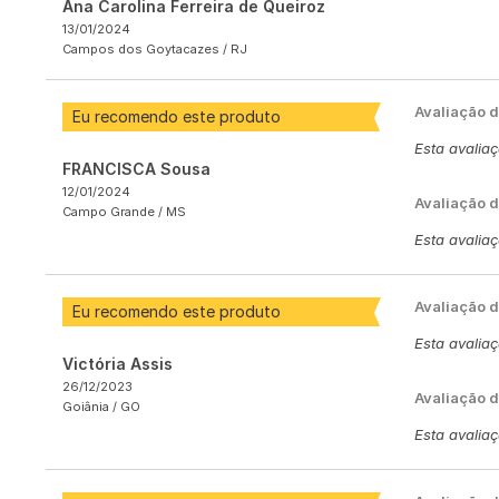
Ana Carolina Ferreira de Queiroz
13/01/2024
Campos dos Goytacazes /
RJ
Avaliação 
Eu recomendo este produto
Esta avalia
FRANCISCA Sousa
12/01/2024
Avaliação d
Campo Grande /
MS
Esta avalia
Avaliação 
Eu recomendo este produto
Esta avalia
Victória Assis
26/12/2023
Avaliação d
Goiânia /
GO
Esta avalia