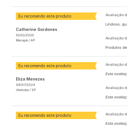
Avaliação 
Eu recomendo este produto
Lindooo, qu
Catherine Gordones
10/02/2025
Avaliação d
Macapá /
AP
Produtos de
Avaliação 
Eu recomendo este produto
Esta avalia
Eliza Menezes
09/07/2024
Avaliação d
Ubatuba /
SP
Esta avalia
Avaliação 
Eu recomendo este produto
Esta avalia