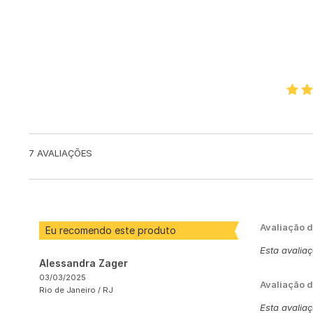
7
AVALIAÇÕES
Avaliação 
Eu recomendo este produto
Esta avalia
Alessandra Zager
03/03/2025
Avaliação d
Rio de Janeiro /
RJ
Esta avalia