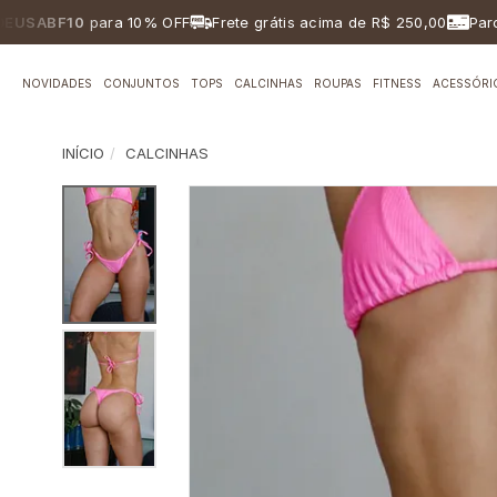
BF10
para 10% OFF
Frete grátis acima de R$ 250,00
Parcelame
NOVIDADES
CONJUNTOS
TOPS
CALCINHAS
ROUPAS
FITNESS
ACESSÓRI
INÍCIO
CALCINHAS