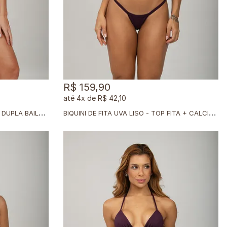
R$ 159,90
4x
de
R$ 42,10
T
OP SOL BAILARINA + CALCINHA DUPLA BAILARINA
B
IQUINI DE FITA UVA LISO - TOP FITA + CALCINHA FITA