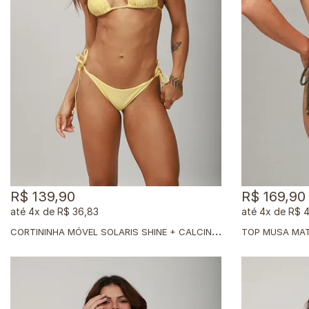
R$ 139,90
R$ 169,90
4x
de
R$ 36,83
4x
de
R$ 
C
ORTININHA MÓVEL SOLARIS SHINE + CALCINHA CLÁSSICA SOLARIS SHINE