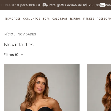
ara 10% OFF
Frete grátis acima de R$ 250,00
Parcelamento e
NOVIDADES
CONJUNTOS
TOPS
CALCINHAS
ROUPAS
FITNESS
ACESSÓRI
INÍCIO
NOVIDADES
Novidades
Filtros (
0
)
+