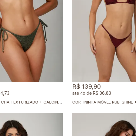
R$ 139,90
44,73
4x
de
R$ 36,83
T
OP MUSA MATCHA TEXTURIZADO + CALCINHA CLÁSSICA MATCHA TEXTURIZADO