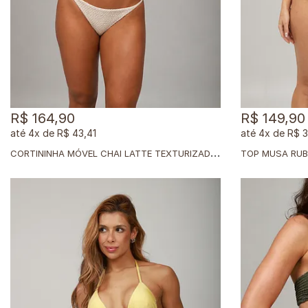
R$ 164,90
R$ 149,90
4x
de
R$ 43,41
4x
de
R$ 
C
ORTININHA MÓVEL CHAI LATTE TEXTURIZADO + CALCINHA DUPLA CHAI LATTE TEXTURIZADO