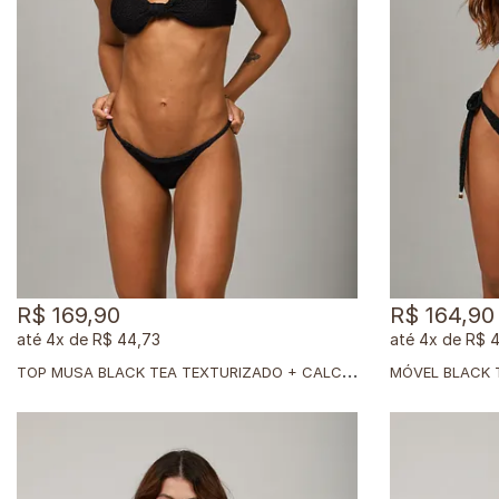
R$ 169,90
R$ 164,90
4x
de
R$ 44,73
4x
de
R$ 4
T
OP MUSA BLACK TEA TEXTURIZADO + CALCINHA DUPLA BLACK TEA TEXTURIZADO