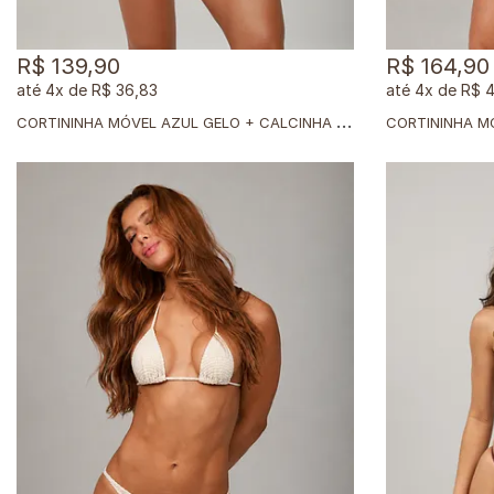
R$ 139,90
R$ 164,90
4x
de
R$ 36,83
4x
de
R$ 4
C
ORTININHA MÓVEL AZUL GELO + CALCINHA DUPLA AZUL GELO