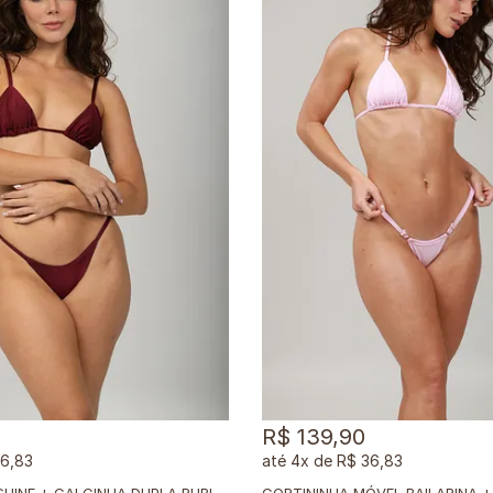
R$ 139,90
36,83
4x
de
R$ 36,83
T
OP SOL RUBI SHINE + CALCINHA DUPLA RUBI SHINE