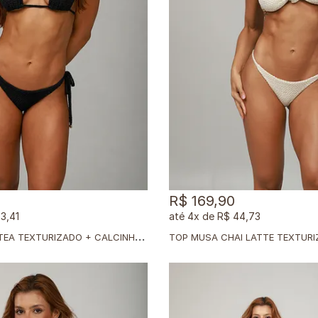
R$ 169,90
3,41
4x
de
R$ 44,73
M
ÓVEL BLACK TEA TEXTURIZADO + CALCINHA CLÁSSICA BLACK TEA TEXTURIZADO