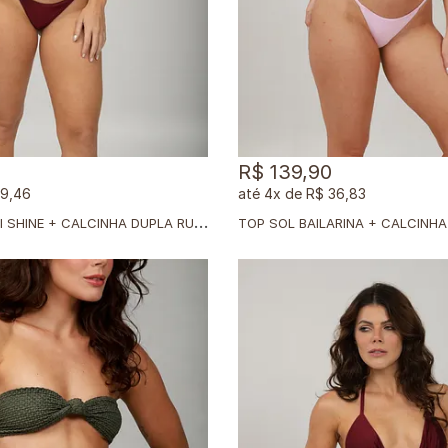
R$ 139,90
39,46
4x
de
R$ 36,83
T
OP MUSA RUBI SHINE + CALCINHA DUPLA RUBI SHINE