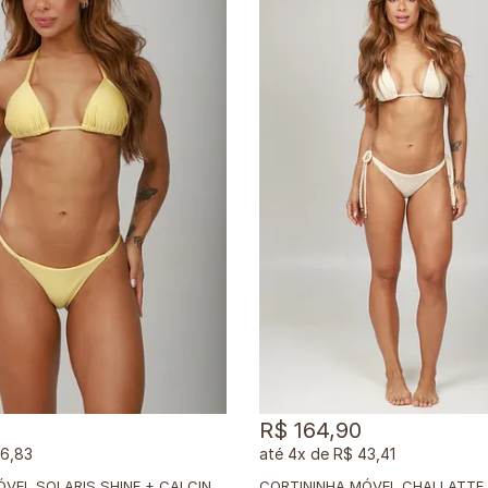
R$ 164,90
36,83
4x
de
R$ 43,41
C
ORTININHA MÓVEL SOLARIS SHINE + CALCINHA DUPLA SOLARIS SHINE