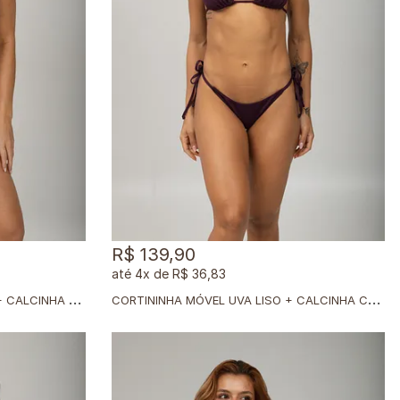
R$ 139,90
4x
de
R$ 36,83
C
ORTININHA MÓVEL RUBI SHINE + CALCINHA DUPLA RUBI SHINE
C
ORTININHA MÓVEL UVA LISO + CALCINHA CLÁSSICA UVA LISO