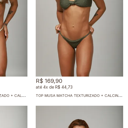
R$ 169,90
4x
de
R$ 44,73
T
OP MUSA CHAI LATTE TEXTURIZADO + CALCINHA DUPLA CHAI LATTE TEXTURIZADO
T
OP MUSA MATCHA TEXTURIZADO + CALCINHA DUPLA MATCHA TEXTURIZADO