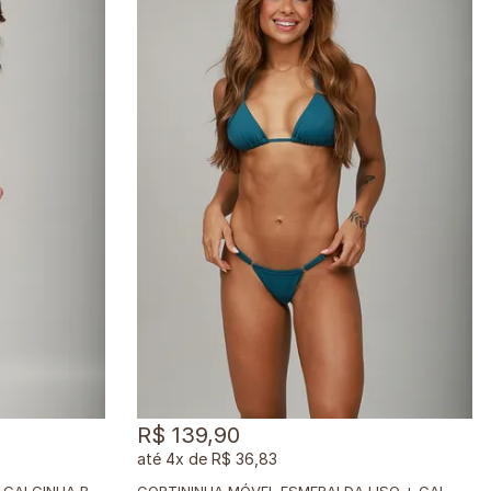
R$ 139,90
4x
de
R$ 36,83
C
ORTININHA MÓVEL BAILARINA + CALCINHA BRONZE BAILARINA
C
ORTININHA MÓVEL ESMERALDA LISO + CALCINHA BRONZE ESMERALDA LISO