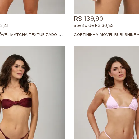
R$ 139,90
3,41
4x
de
R$ 36,83
C
ORTININHA MÓVEL MATCHA TEXTURIZADO + CALCINHA DUPLA MATCHA TEXTURIZADO