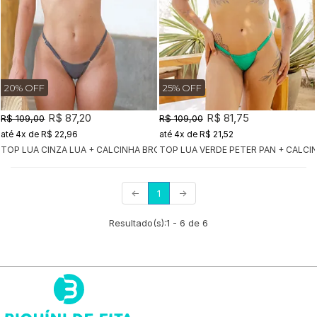
20% OFF
25% OFF
R$ 87,20
R$ 81,75
R$ 109,00
R$ 109,00
4x
de
R$ 22,96
4x
de
R$ 21,52
TOP LUA CINZA LUA + CALCINHA BRONZE CINZA LUA
TOP LUA VERDE PETER PAN + CALCI
(current)
←
1
→
Resultado(s):
1
-
6
de
6