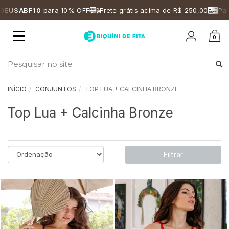
EUSABF10
para 10% OFF
Frete grátis acima de R$ 250,00
Parce
Mudar
0
navegação
Busca
INÍCIO
CONJUNTOS
TOP LUA + CALCINHA BRONZE
Top Lua + Calcinha Bronze
Filtrar