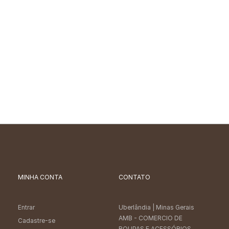
MINHA CONTA
CONTATO
Entrar
Uberlândia
| Minas Gerais
AMB - COMERCIO DE
Cadastre-se
ROUPAS E ACESSÓRIOS