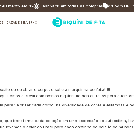
elamento em 4x
Cashback em todas as compras
Cupom
DEUS
OS
BAZAR DE INVERNO
sito de celebrar o corpo, o sol e a marquinha perfeita! ☀️
stamos o Brasil com nossos biquínis fio dental, feitos para quem ama 
 para valorizar cada corpo, na diversidade de cores e estampas e no pr
lo, que transforma cada coleção em uma expressão de autoestima, leve
e levamos o calor do Brasil para cada cantinho do país (e do mundo).