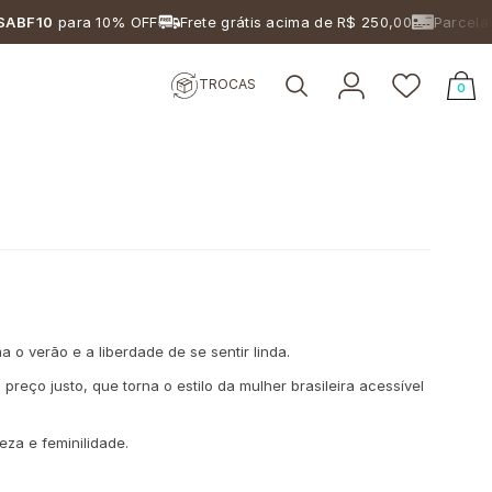
ABF10
para 10% OFF
Frete grátis acima de R$ 250,00
Parcelam
TROCAS
0
o verão e a liberdade de se sentir linda.
eço justo, que torna o estilo da mulher brasileira acessível
za e feminilidade.