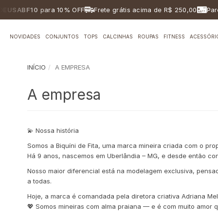
EUSABF10
para 10% OFF
Frete grátis acima de R$ 250,00
Parc
NOVIDADES
CONJUNTOS
TOPS
CALCINHAS
ROUPAS
FITNESS
ACESSÓRI
INÍCIO
A EMPRESA
A empresa
💫 Nossa história
Somos a Biquíni de Fita, uma marca mineira criada com o propó
Há 9 anos, nascemos em Uberlândia – MG, e desde então conqui
Nosso maior diferencial está na modelagem exclusiva, pensada
a todas.
Hoje, a marca é comandada pela diretora criativa Adriana Me
💖 Somos mineiras com alma praiana — e é com muito amor qu