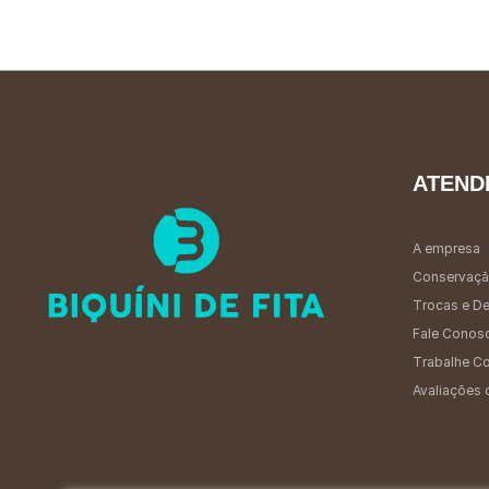
ATEND
A empresa
Conservaçã
Trocas e D
Fale Conos
Trabalhe C
Avaliações 