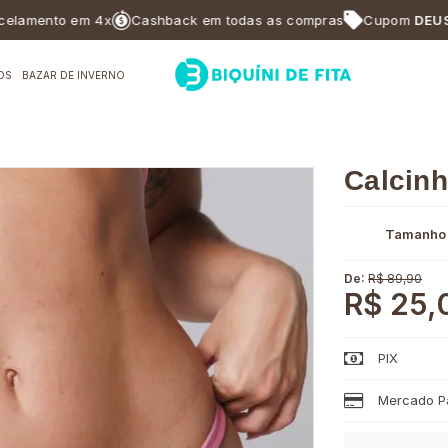
ento em 4x
Cashback em todas as compras
Cupom
DEUSABF1
OS
BAZAR DE INVERNO
Calcinh
Tamanho
De:
R$ 89,90
R$ 25,
PIX
Mercado Pa