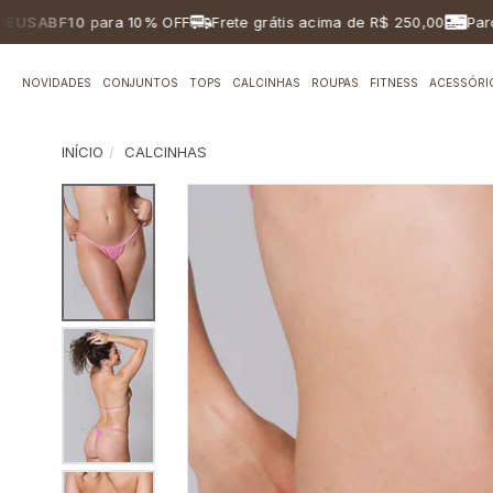
ABF10
para 10% OFF
Frete grátis acima de R$ 250,00
Parcelam
NOVIDADES
CONJUNTOS
TOPS
CALCINHAS
ROUPAS
FITNESS
ACESSÓRI
INÍCIO
CALCINHAS