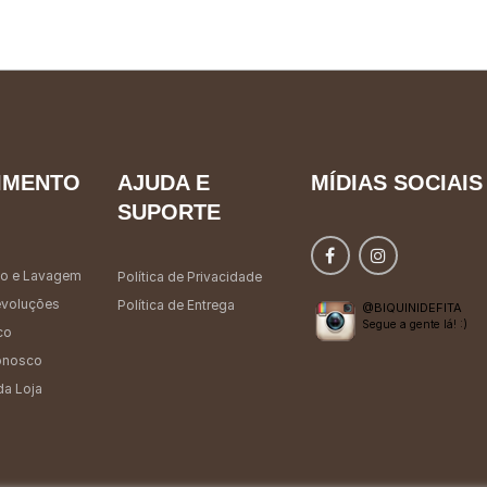
IMENTO
AJUDA E
MÍDIAS SOCIAIS
SUPORTE
o e Lavagem
Política de Privacidade
evoluções
Política de Entrega
@BIQUINIDEFITA
Segue a gente lá! :)
co
onosco
da Loja