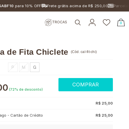
0
para 10% OFF
Frete grátis acima de R$ 250,00
Parcelamento
TROCAS
0
a de Fita Chiclete
(
Cód.
cal-fit-chi
)
P
M
G
COMPRAR
00
(
72
% de desconto)
R$ 25,00
go - Cartão de Crédito
R$ 25,00