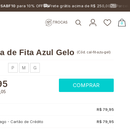
10
para 10% OFF
Frete grátis acima de R$ 250,00
Parcelament
TROCAS
0
a de Fita Azul Gelo
(
Cód.
cal-fit-azu-gel
)
P
M
G
95
COMPRAR
,05
R$ 79,95
go - Cartão de Crédito
R$ 79,95