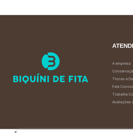
ATEND
A empresa
Conservaçã
Trocas e D
Fale Conos
Trabalhe C
Avaliações 
FORMAS DE PAGAMENTO: