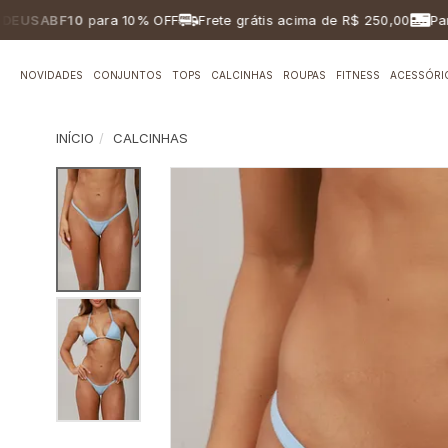
ABF10
para 10% OFF
Frete grátis acima de R$ 250,00
Parcela
NOVIDADES
CONJUNTOS
TOPS
CALCINHAS
ROUPAS
FITNESS
ACESSÓRI
INÍCIO
CALCINHAS