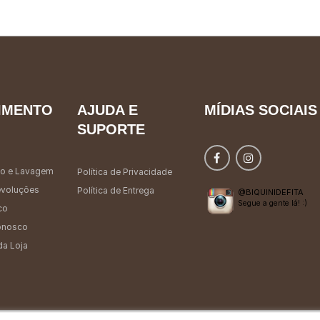
IMENTO
AJUDA E
MÍDIAS SOCIAIS
SUPORTE
o e Lavagem
Política de Privacidade
evoluções
Política de Entrega
@BIQUINIDEFITA
Segue a gente lá! :)
co
onosco
da Loja