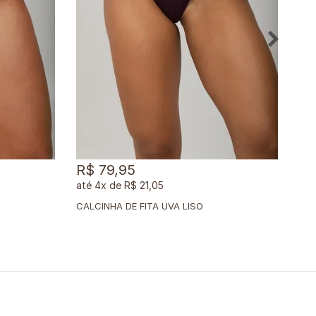
11
R$ 79,95
R$ 
4x
de
R$ 21,05
CALCINHA DE FITA UVA LISO
CAL