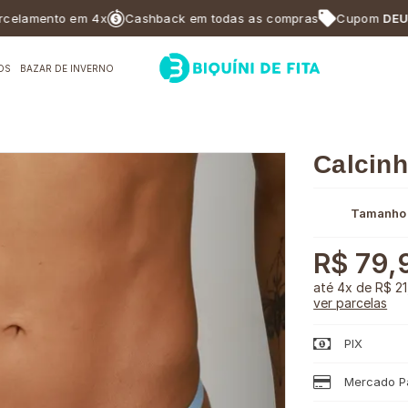
mento em 4x
Cashback em todas as compras
Cupom
DEUSABF
OS
BAZAR DE INVERNO
Calcinh
Tamanho
R$ 79,
4x
de
R$ 21
ver parcelas
PIX
Mercado Pa