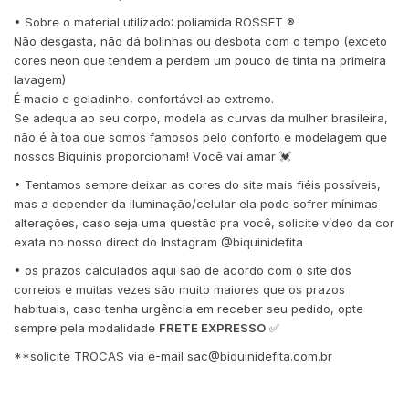
• Sobre o material utilizado: poliamida ROSSET ®️
Não desgasta, não dá bolinhas ou desbota com o tempo (exceto
cores neon que tendem a perdem um pouco de tinta na primeira
lavagem)
É macio e geladinho, confortável ao extremo.
Se adequa ao seu corpo, modela as curvas da mulher brasileira,
não é à toa que somos famosos pelo conforto e modelagem que
nossos Biquinis proporcionam! Você vai amar 💓
• Tentamos sempre deixar as cores do site mais fiéis possíveis,
mas a depender da iluminação/celular ela pode sofrer mínimas
alterações, caso seja uma questão pra você, solicite vídeo da cor
exata no nosso direct do Instagram @biquinidefita
• os prazos calculados aqui são de acordo com o site dos
correios e muitas vezes são muito maiores que os prazos
habituais, caso tenha urgência em receber seu pedido, opte
sempre pela modalidade
FRETE EXPRESSO
✅
**solicite TROCAS via e-mail
sac@biquinidefita.com.br