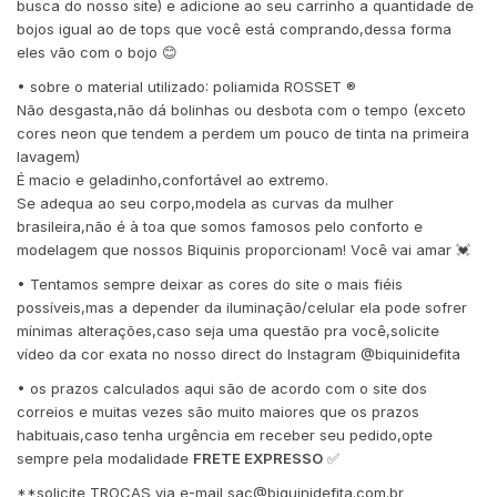
busca do nosso site) e adicione ao seu carrinho a quantidade de
bojos igual ao de tops que você está comprando,dessa forma
eles vão com o bojo 😊
• sobre o material utilizado: poliamida ROSSET ®️
Não desgasta,não dá bolinhas ou desbota com o tempo (exceto
cores neon que tendem a perdem um pouco de tinta na primeira
lavagem)
É macio e geladinho,confortável ao extremo.
Se adequa ao seu corpo,modela as curvas da mulher
brasileira,não é à toa que somos famosos pelo conforto e
modelagem que nossos Biquinis proporcionam! Você vai amar 💓
• Tentamos sempre deixar as cores do site o mais fiéis
possíveis,mas a depender da iluminação/celular ela pode sofrer
mínimas alterações,caso seja uma questão pra você,solicite
vídeo da cor exata no nosso direct do Instagram @biquinidefita
• os prazos calculados aqui são de acordo com o site dos
correios e muitas vezes são muito maiores que os prazos
habituais,caso tenha urgência em receber seu pedido,opte
sempre pela modalidade
FRETE EXPRESSO
✅
**solicite TROCAS via e-mail
sac@biquinidefita.com.br