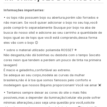
Informações importantes:
• os tops não possuem bojo ou abertura,porém são forrados e
não marcam. Se você quiser adicionar o bojo no seu top,você
pode comprá-lo separadamente (busque por bojo na aba de
busca do nosso site) e adicione ao seu carrinho a quantidade de
bojos igual ao de tops que você está comprando,dessa forma
eles vão com o bojo 😊
• sobre o material utilizado: poliamida ROSSET ®️
Não desgasta,não dá bolinhas ou desbota com o tempo (exceto
cores neon que tendem a perdem um pouco de tinta na primeira
lavagem)
É macio e geladinho,confortável ao extremo.
Se adequa ao seu corpo,modela as curvas da mulher
brasileira,não é à toa que somos famosos pelo conforto e
modelagem que nossos Biquinis proporcionam! Você vai amar 💓
• Tentamos sempre deixar as cores do site o mais fiéis
possíveis,mas a depender da iluminação/celular ela pode sofrer
mínimas alterações,caso seja uma questão pra você,solicite