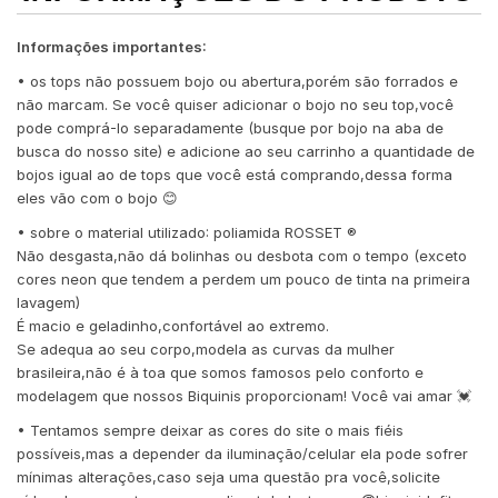
Informações importantes:
• os tops não possuem bojo ou abertura,porém são forrados e
não marcam. Se você quiser adicionar o bojo no seu top,você
pode comprá-lo separadamente (busque por bojo na aba de
busca do nosso site) e adicione ao seu carrinho a quantidade de
bojos igual ao de tops que você está comprando,dessa forma
eles vão com o bojo 😊
• sobre o material utilizado: poliamida ROSSET ®️
Não desgasta,não dá bolinhas ou desbota com o tempo (exceto
cores neon que tendem a perdem um pouco de tinta na primeira
lavagem)
É macio e geladinho,confortável ao extremo.
Se adequa ao seu corpo,modela as curvas da mulher
brasileira,não é à toa que somos famosos pelo conforto e
modelagem que nossos Biquinis proporcionam! Você vai amar 💓
• Tentamos sempre deixar as cores do site o mais fiéis
possíveis,mas a depender da iluminação/celular ela pode sofrer
mínimas alterações,caso seja uma questão pra você,solicite