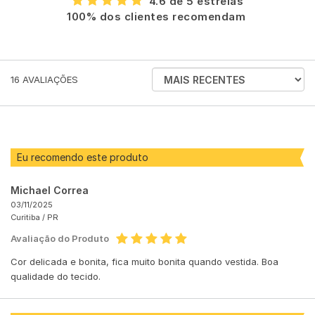
4.6 de 5 estrelas
100% dos clientes recomendam
ORDENAR
16
AVALIAÇÕES
AVALIAÇÕES
POR
Eu recomendo este produto
Michael Correa
03/11/2025
Curitiba /
PR
Avaliação do Produto
Cor delicada e bonita, fica muito bonita quando vestida. Boa
qualidade do tecido.