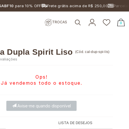
para 10% OFF
Frete grátis acima de R$ 250,00
Parcelamento 
TROCAS
0
a Dupla Spirit Liso
(
Cód.
cal-dup-spi-lis
)
valiações
Ops!
Já vendemos todo o estoque.
Avise-me quando disponível
LISTA DE DESEJOS