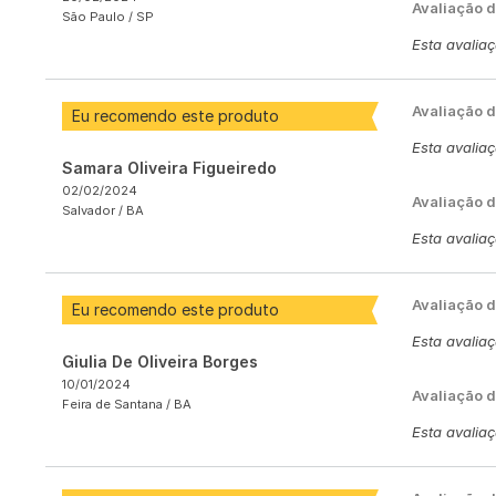
Avaliação d
São Paulo /
SP
Esta avalia
Avaliação 
Eu recomendo este produto
Esta avalia
Samara Oliveira Figueiredo
02/02/2024
Avaliação d
Salvador /
BA
Esta avalia
Avaliação 
Eu recomendo este produto
Esta avalia
Giulia De Oliveira Borges
10/01/2024
Avaliação d
Feira de Santana /
BA
Esta avalia