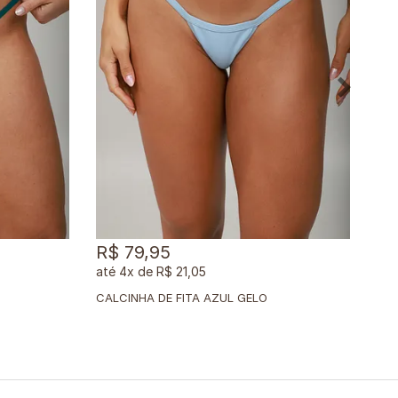
R$ 79,95
R$
4x
de
R$ 21,05
CALCINHA DE FITA AZUL GELO
CAL