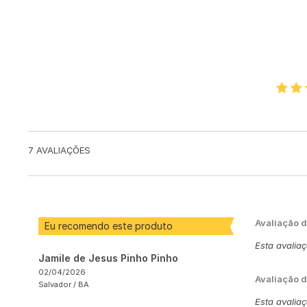
7
AVALIAÇÕES
Avaliação 
Eu recomendo este produto
Esta avalia
Jamile de Jesus Pinho Pinho
02/04/2026
Avaliação d
Salvador /
BA
Esta avalia