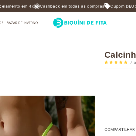
nto em 4x
Cashback em todas as compras
Cupom
DEUSABF10
OS
BAZAR DE INVERNO
Calcinh
7
a
COMPARTILHAR