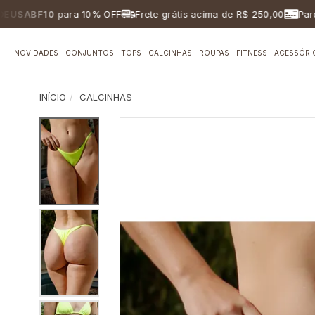
BF10
para 10% OFF
Frete grátis acima de R$ 250,00
Parcelame
NOVIDADES
CONJUNTOS
TOPS
CALCINHAS
ROUPAS
FITNESS
ACESSÓRI
INÍCIO
CALCINHAS