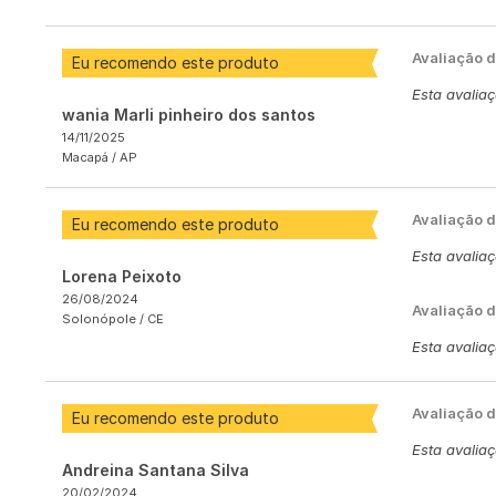
Avaliação 
Eu recomendo este produto
Esta avalia
wania Marli pinheiro dos santos
14/11/2025
Macapá /
AP
Avaliação 
Eu recomendo este produto
Esta avalia
Lorena Peixoto
26/08/2024
Avaliação d
Solonópole /
CE
Esta avalia
Avaliação 
Eu recomendo este produto
Esta avalia
Andreina Santana Silva
20/02/2024