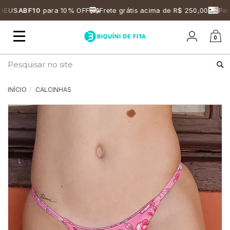
USABF10
para 10% OFF
Frete grátis acima de R$ 250,00
Parce
Mudar
0
navegação
Busca
INÍCIO
CALCINHAS