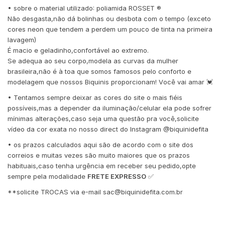
• sobre o material utilizado: poliamida ROSSET ®️
Não desgasta,não dá bolinhas ou desbota com o tempo (exceto
cores neon que tendem a perdem um pouco de tinta na primeira
lavagem)
É macio e geladinho,confortável ao extremo.
Se adequa ao seu corpo,modela as curvas da mulher
brasileira,não é à toa que somos famosos pelo conforto e
modelagem que nossos Biquinis proporcionam! Você vai amar 💓
• Tentamos sempre deixar as cores do site o mais fiéis
possíveis,mas a depender da iluminação/celular ela pode sofrer
mínimas alterações,caso seja uma questão pra você,solicite
vídeo da cor exata no nosso direct do Instagram @biquinidefita
• os prazos calculados aqui são de acordo com o site dos
correios e muitas vezes são muito maiores que os prazos
habituais,caso tenha urgência em receber seu pedido,opte
sempre pela modalidade
FRETE EXPRESSO
✅
**solicite TROCAS via e-mail
sac@biquinidefita.com.br