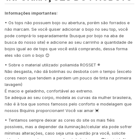
Informações importantes:
• Os tops não possuem bojo ou abertura, porém são forrados e
não marcam. Se você quiser adicionar o bojo no seu top, você
pode comprá-lo separadamente (busque por bojo na aba de
busca do nosso site) e adicione ao seu carrinho a quantidade de
bojos igual ao de tops que você está comprando, dessa forma
eles vão com o bojo 😊
• Sobre o material utilizado: poliamida ROSSET ®️
Não desgasta, não dá bolinhas ou desbota com o tempo (exceto
cores neon que tendem a perdem um pouco de tinta na primeira
lavagem)
É macio e geladinho, confortável ao extremo.
Se adequa ao seu corpo, modela as curvas da mulher brasileira,
não é à toa que somos famosos pelo conforto e modelagem que
nossos Biquínis proporcionam! Você vai amar 💓
• Tentamos sempre deixar as cores do site os mais fiéis
possíveis, mas a depender da iluminação/celular ela pode sofrer
mínimas alterações, caso seja uma questão pra você, solicite