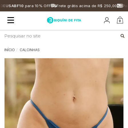
EUSABF10
para 10% OFF
Frete grátis acima de R$ 250,00
Parce
Mudar
0
navegação
Busca
INÍCIO
CALCINHAS