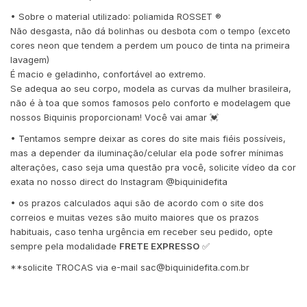
• Sobre o material utilizado: poliamida ROSSET ®️
Não desgasta, não dá bolinhas ou desbota com o tempo (exceto
cores neon que tendem a perdem um pouco de tinta na primeira
lavagem)
É macio e geladinho, confortável ao extremo.
Se adequa ao seu corpo, modela as curvas da mulher brasileira,
não é à toa que somos famosos pelo conforto e modelagem que
nossos Biquinis proporcionam! Você vai amar 💓
• Tentamos sempre deixar as cores do site mais fiéis possíveis,
mas a depender da iluminação/celular ela pode sofrer mínimas
alterações, caso seja uma questão pra você, solicite vídeo da cor
exata no nosso direct do Instagram @biquinidefita
• os prazos calculados aqui são de acordo com o site dos
correios e muitas vezes são muito maiores que os prazos
habituais, caso tenha urgência em receber seu pedido, opte
sempre pela modalidade
FRETE EXPRESSO
✅
**solicite TROCAS via e-mail
sac@biquinidefita.com.br