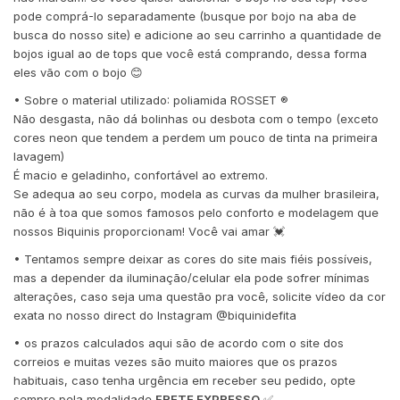
pode comprá-lo separadamente (busque por bojo na aba de
busca do nosso site) e adicione ao seu carrinho a quantidade de
bojos igual ao de tops que você está comprando, dessa forma
eles vão com o bojo 😊
• Sobre o material utilizado: poliamida ROSSET ®️
Não desgasta, não dá bolinhas ou desbota com o tempo (exceto
cores neon que tendem a perdem um pouco de tinta na primeira
lavagem)
É macio e geladinho, confortável ao extremo.
Se adequa ao seu corpo, modela as curvas da mulher brasileira,
não é à toa que somos famosos pelo conforto e modelagem que
nossos Biquinis proporcionam! Você vai amar 💓
• Tentamos sempre deixar as cores do site mais fiéis possíveis,
mas a depender da iluminação/celular ela pode sofrer mínimas
alterações, caso seja uma questão pra você, solicite vídeo da cor
exata no nosso direct do Instagram @biquinidefita
• os prazos calculados aqui são de acordo com o site dos
correios e muitas vezes são muito maiores que os prazos
habituais, caso tenha urgência em receber seu pedido, opte
sempre pela modalidade
FRETE EXPRESSO
✅