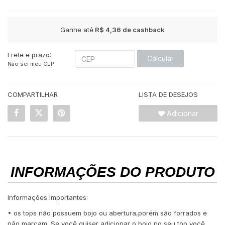
Ganhe até
R$ 4,36
de cashback
Frete e prazo:
Calcular
Não sei meu CEP
COMPARTILHAR
LISTA DE DESEJOS
Adicionar
INFORMAÇÕES DO PRODUTO
Informações importantes:
• os tops não possuem bojo ou abertura,porém são forrados e
não marcam. Se você quiser adicionar o bojo no seu top,você