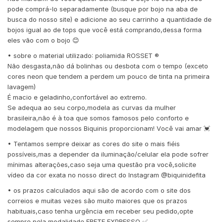
pode comprá-lo separadamente (busque por bojo na aba de
busca do nosso site) e adicione ao seu carrinho a quantidade de
bojos igual ao de tops que você está comprando,dessa forma
eles vão com o bojo 😊
• sobre o material utilizado: poliamida ROSSET ®️
Não desgasta,não dá bolinhas ou desbota com o tempo (exceto
cores neon que tendem a perdem um pouco de tinta na primeira
lavagem)
É macio e geladinho,confortável ao extremo.
Se adequa ao seu corpo,modela as curvas da mulher
brasileira,não é à toa que somos famosos pelo conforto e
modelagem que nossos Biquinis proporcionam! Você vai amar 💓
• Tentamos sempre deixar as cores do site o mais fiéis
possíveis,mas a depender da iluminação/celular ela pode sofrer
mínimas alterações,caso seja uma questão pra você,solicite
vídeo da cor exata no nosso direct do Instagram @biquinidefita
• os prazos calculados aqui são de acordo com o site dos
correios e muitas vezes são muito maiores que os prazos
habituais,caso tenha urgência em receber seu pedido,opte
sempre pela modalidade FRETE EXPRESSO ✅