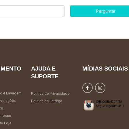
Perguntar
IMENTO
AJUDA E
MÍDIAS SOCIAIS
SUPORTE
o e Lavagem
Política de Privacidade
evoluções
Política de Entrega
@BIQUINIDEFITA
Segue a gente lá! :)
co
onosco
da Loja