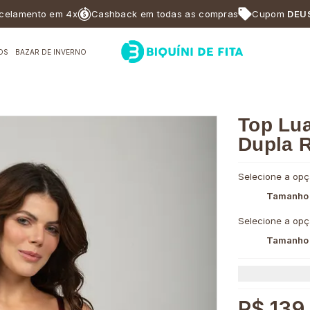
ento em 4x
Cashback em todas as compras
Cupom
DEUSABF
OS
BAZAR DE INVERNO
Top Lua
Dupla R
Selecione a opç
Tamanho
Selecione a opç
Tamanho
R$ 139