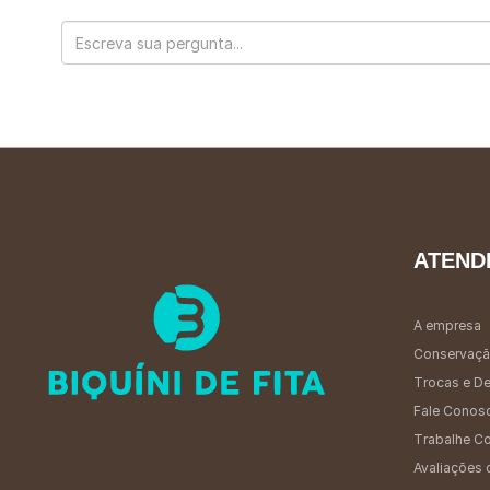
ATEND
A empresa
Conservaçã
Trocas e D
Fale Conos
Trabalhe C
Avaliações 