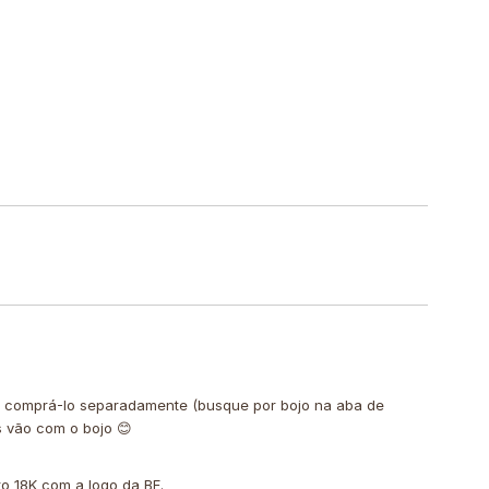
de comprá-lo separadamente (busque por bojo na aba de
s vão com o bojo 😊
o 18K com a logo da BF.