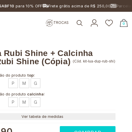
10
para 10% OFF
Frete grátis acima de R$ 250,00
Parcelamento
TROCAS
0
 Rubi Shine + Calcinha
ubi Shine (Cópia)
(
Cód.
kit-lua-dup-rub-shi
)
ão do produto
top:
P
M
G
ão do produto
calcinha:
P
M
G
Ver tabela de medidas
,90