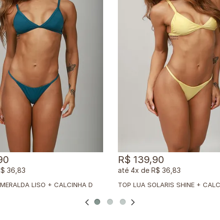
90
R$ 139,90
$ 36,83
4x
de
R$ 36,83
T
OP LUA ESMERALDA LISO + CALCINHA DUPLA ESMERALDA LISO