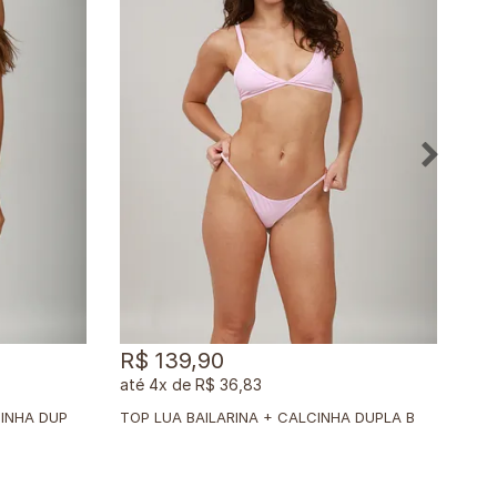
R$ 139,90
R$
4x
de
R$ 36,83
T
OP LUA SOLARIS SHINE + CALCINHA DUPLA SOLARIS SHINE
T
OP LUA BAILARINA + CALCINHA DUPLA BAILARINA (CÓPIA)
TOP