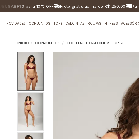
ABF10
para 10% OFF
Frete grátis acima de R$ 250,00
Parcelam
NOVIDADES
CONJUNTOS
TOPS
CALCINHAS
ROUPAS
FITNESS
ACESSÓRI
INÍCIO
CONJUNTOS
TOP LUA + CALCINHA DUPLA