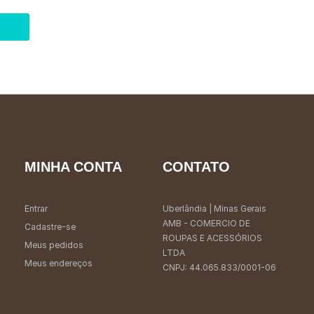
MINHA CONTA
CONTATO
Entrar
Uberlândia
| Minas Gerais
AMB - COMERCIO DE
Cadastre-se
ROUPAS E ACESSÓRIOS
Meus pedidos
LTDA
Meus endereços
CNPJ: 44.065.833/0001-06