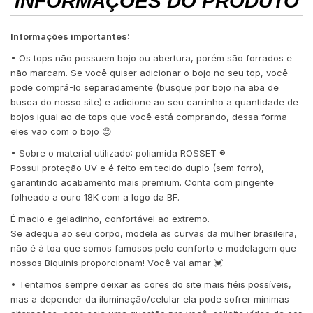
INFORMAÇÕES DO PRODUTO
Informações importantes:
• Os tops não possuem bojo ou abertura, porém são forrados e
não marcam. Se você quiser adicionar o bojo no seu top, você
pode comprá-lo separadamente (busque por bojo na aba de
busca do nosso site) e adicione ao seu carrinho a quantidade de
bojos igual ao de tops que você está comprando, dessa forma
eles vão com o bojo 😊
• Sobre o material utilizado: poliamida ROSSET ®️
Possui proteção UV e é feito em tecido duplo (sem forro),
garantindo acabamento mais premium. Conta com pingente
folheado a ouro 18K com a logo da BF.
É macio e geladinho, confortável ao extremo.
Se adequa ao seu corpo, modela as curvas da mulher brasileira,
não é à toa que somos famosos pelo conforto e modelagem que
nossos Biquinis proporcionam! Você vai amar 💓
• Tentamos sempre deixar as cores do site mais fiéis possíveis,
mas a depender da iluminação/celular ela pode sofrer mínimas