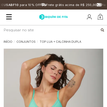
USABF10
para 10% OFF
Frete grátis acima de R$ 250,00
Parce
Mudar
0
navegação
Busca
INÍCIO
CONJUNTOS
TOP LUA + CALCINHA DUPLA