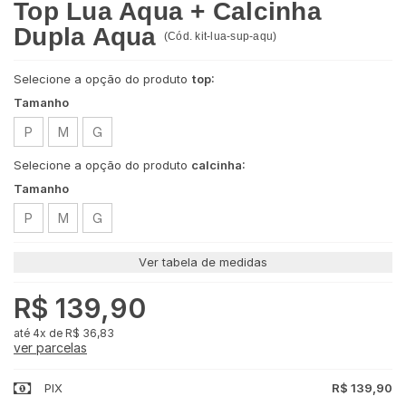
Top Lua Aqua + Calcinha
Dupla Aqua
(
Cód.
kit-lua-sup-aqu
)
Selecione a opção do produto
top:
Tamanho
P
M
G
Selecione a opção do produto
calcinha:
Tamanho
P
M
G
Ver tabela de medidas
R$ 139,90
4x
de
R$ 36,83
ver parcelas
PIX
R$ 139,90