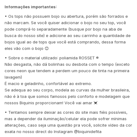
Informações importantes:
• Os tops não possuem bojo ou abertura, porém são forrados e
não marcam. Se você quiser adicionar o bojo no seu top, você
pode comprá-lo separadamente (busque por bojo na aba de
busca do nosso site) e adicione ao seu carrinho a quantidade de
bojos igual ao de tops que você está comprando, dessa forma
eles vão com o bojo 😊
• Sobre o material utilizado: poliamida ROSSET ®️
Não desgasta, não dá bolinhas ou desbota com o tempo (exceto
cores neon que tendem a perdem um pouco de tinta na primeira
lavagem)
É macio e geladinho, confortável ao extremo.
Se adequa ao seu corpo, modela as curvas da mulher brasileira,
não é à toa que somos famosos pelo conforto e modelagem que
nossos Biquinis proporcionam! Você vai amar 💓
• Tentamos sempre deixar as cores do site mais fiéis possíveis,
mas a depender da iluminação/celular ela pode sofrer mínimas
alterações, caso seja uma questão pra você, solicite vídeo da cor
exata no nosso direct do Instagram @biquinidefita