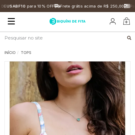
EUSABF10
para 10% OFF
Frete grátis acima de R$ 250,00
Parc
Mudar
0
navegação
Busca
INÍCIO
TOPS