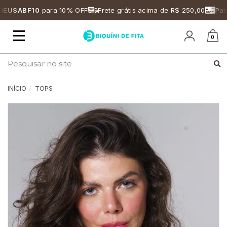
USABF10
para 10% OFF
Frete grátis acima de R$ 250,00
Parce
Mudar
0
navegação
Busca
INÍCIO
TOPS