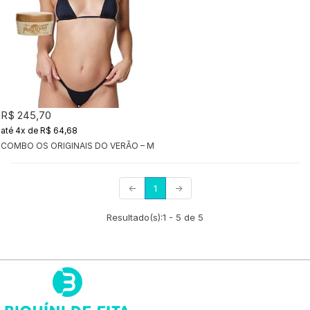
R$ 245,70
4x
de
R$ 64,68
COMBO OS ORIGINAIS DO VERÃO – MARQUINHA PERFEITA - PRETO
(current)
←
1
→
Resultado(s):
1
-
5
de
5