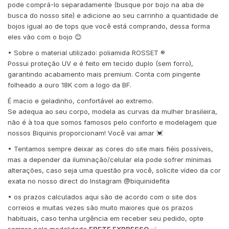
pode comprá-lo separadamente (busque por bojo na aba de
busca do nosso site) e adicione ao seu carrinho a quantidade de
bojos igual ao de tops que você está comprando, dessa forma
eles vão com o bojo 😊
• Sobre o material utilizado: poliamida ROSSET ®️
Possui proteção UV e é feito em tecido duplo (sem forro),
garantindo acabamento mais premium. Conta com pingente
folheado a ouro 18K com a logo da BF.
É macio e geladinho, confortável ao extremo.
Se adequa ao seu corpo, modela as curvas da mulher brasileira,
não é à toa que somos famosos pelo conforto e modelagem que
nossos Biquinis proporcionam! Você vai amar 💓
• Tentamos sempre deixar as cores do site mais fiéis possíveis,
mas a depender da iluminação/celular ela pode sofrer mínimas
alterações, caso seja uma questão pra você, solicite vídeo da cor
exata no nosso direct do Instagram @biquinidefita
• os prazos calculados aqui são de acordo com o site dos
correios e muitas vezes são muito maiores que os prazos
habituais, caso tenha urgência em receber seu pedido, opte
sempre pela modalidade
FRETE EXPRESSO
✅