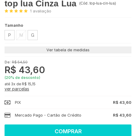
top lua Cinza Lua
(
Cód.
top-lua-cin-lua
)
1
avaliação
Tamanho
P
M
G
Ver tabela de medidas
De:
R$ 54,50
R$ 43,60
(
20
% de desconto)
3x
de
R$ 15,15
ver parcelas
PIX
R$ 43,60
Mercado Pago - Cartão de Crédito
R$ 43,60
COMPRAR