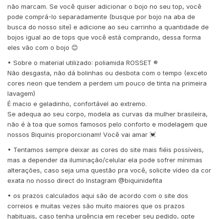
não marcam. Se você quiser adicionar o bojo no seu top, você
pode comprá-lo separadamente (busque por bojo na aba de
busca do nosso site) e adicione ao seu carrinho a quantidade de
bojos igual ao de tops que você está comprando, dessa forma
eles vão com o bojo 😊
• Sobre o material utilizado: poliamida ROSSET ®️
Não desgasta, não dá bolinhas ou desbota com o tempo (exceto
cores neon que tendem a perdem um pouco de tinta na primeira
lavagem)
É macio e geladinho, confortável ao extremo.
Se adequa ao seu corpo, modela as curvas da mulher brasileira,
não é à toa que somos famosos pelo conforto e modelagem que
nossos Biquinis proporcionam! Você vai amar 💓
• Tentamos sempre deixar as cores do site mais fiéis possíveis,
mas a depender da iluminação/celular ela pode sofrer mínimas
alterações, caso seja uma questão pra você, solicite vídeo da cor
exata no nosso direct do Instagram @biquinidefita
• os prazos calculados aqui são de acordo com o site dos
correios e muitas vezes são muito maiores que os prazos
habituais, caso tenha urgência em receber seu pedido, opte