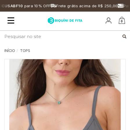
USABF10
para 10% OFF
Frete grátis acima de R$ 250,00
Parce
Mudar
0
navegação
Busca
INÍCIO
TOPS