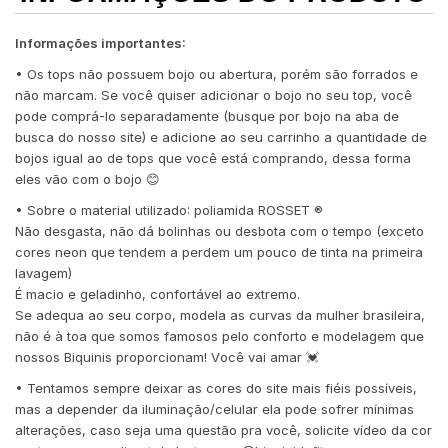
Informações importantes:
• Os tops não possuem bojo ou abertura, porém são forrados e
não marcam. Se você quiser adicionar o bojo no seu top, você
pode comprá-lo separadamente (busque por bojo na aba de
busca do nosso site) e adicione ao seu carrinho a quantidade de
bojos igual ao de tops que você está comprando, dessa forma
eles vão com o bojo 😊
• Sobre o material utilizado: poliamida ROSSET ®️
Não desgasta, não dá bolinhas ou desbota com o tempo (exceto
cores neon que tendem a perdem um pouco de tinta na primeira
lavagem)
É macio e geladinho, confortável ao extremo.
Se adequa ao seu corpo, modela as curvas da mulher brasileira,
não é à toa que somos famosos pelo conforto e modelagem que
nossos Biquinis proporcionam! Você vai amar 💓
• Tentamos sempre deixar as cores do site mais fiéis possíveis,
mas a depender da iluminação/celular ela pode sofrer mínimas
alterações, caso seja uma questão pra você, solicite vídeo da cor