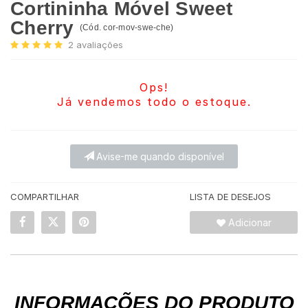
Cortininha Móvel Sweet
Cherry
(
Cód.
cor-mov-swe-che
)
2
avaliações
Ops!
Já vendemos todo o estoque.
Avise-me quando disponível
COMPARTILHAR
LISTA DE DESEJOS
Adicionar
INFORMAÇÕES DO PRODUTO