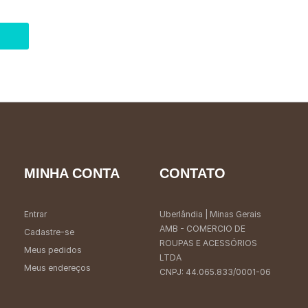
MINHA CONTA
CONTATO
Entrar
Uberlândia
| Minas Gerais
AMB - COMERCIO DE
Cadastre-se
ROUPAS E ACESSÓRIOS
Meus pedidos
LTDA
Meus endereços
CNPJ: 44.065.833/0001-06