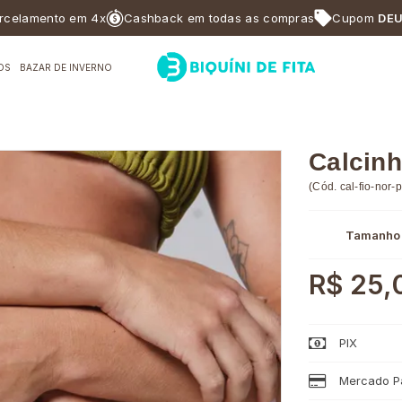
ento em 4x
Cashback em todas as compras
Cupom
DEUSABF
OS
BAZAR DE INVERNO
Calcinh
(
Cód.
cal-fio-nor-p
Tamanho
R$ 25,
PIX
Mercado Pa