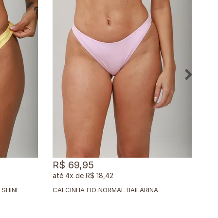
R$ 69,95
R$
4x
de
R$ 18,42
 SHINE
CALCINHA FIO NORMAL BAILARINA
CAL