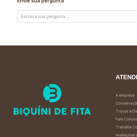
Envie sua pergunta
ATEND
A empresa
Conservaçã
Trocas e D
Fale Conos
Trabalhe C
Avaliações 