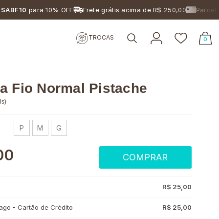
10
para 10% OFF
Frete grátis acima de R$ 250,00
Parcelamento
TROCAS
0
a Fio Normal Pistache
is
)
P
M
G
00
COMPRAR
R$ 25,00
go - Cartão de Crédito
R$ 25,00