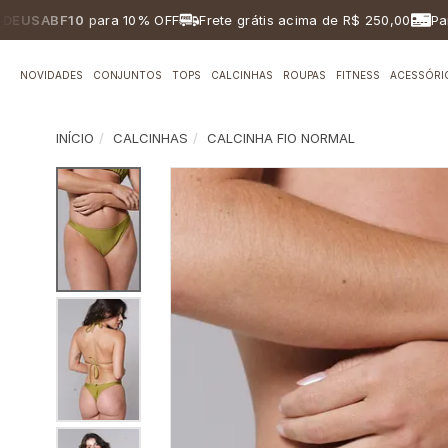
ABF10
para 10% OFF
Frete grátis acima de R$ 250,00
Parcelam
NOVIDADES
CONJUNTOS
TOPS
CALCINHAS
ROUPAS
FITNESS
ACESSÓRI
INÍCIO
CALCINHAS
CALCINHA FIO NORMAL