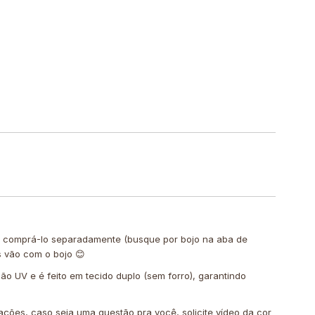
de comprá-lo separadamente (busque por bojo na aba de
s vão com o bojo 😊
ção UV e é feito em tecido duplo (sem forro), garantindo
ações, caso seja uma questão pra você, solicite vídeo da cor