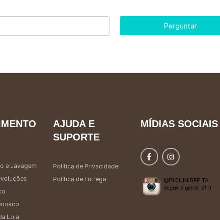
Perguntar
IMENTO
AJUDA E
MÍDIAS SOCIAIS
SUPORTE
o e Lavagem
Política de Privacidade
evoluções
Política de Entrega
@BIQUINIDEFITA
Segue a gente lá! :)
co
onosco
da Loja