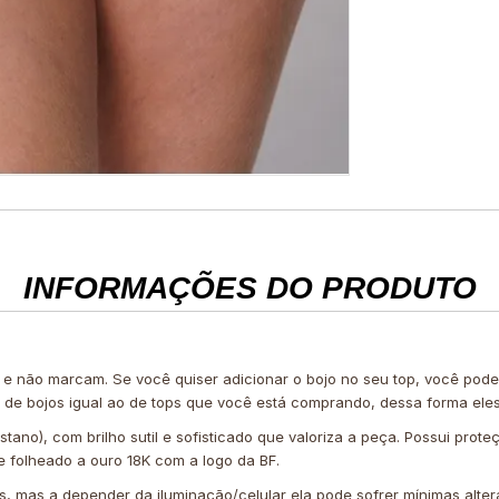
INFORMAÇÕES DO PRODUTO
 e não marcam. Se você quiser adicionar o bojo no seu top, você po
e de bojos igual ao de tops que você está comprando, dessa forma ele
tano), com brilho sutil e sofisticado que valoriza a peça. Possui prote
 folheado a ouro 18K com a logo da BF.
is, mas a depender da iluminação/celular ela pode sofrer mínimas alter