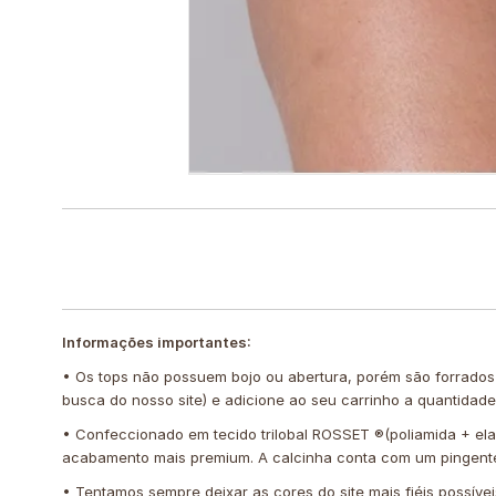
Informações importantes:
• Os tops não possuem bojo ou abertura, porém são forrados
busca do nosso site) e adicione ao seu carrinho a quantidad
• Confeccionado em tecido trilobal ROSSET ®️(poliamida + elas
acabamento mais premium. A calcinha conta com um pingente
• Tentamos sempre deixar as cores do site mais fiéis possíve