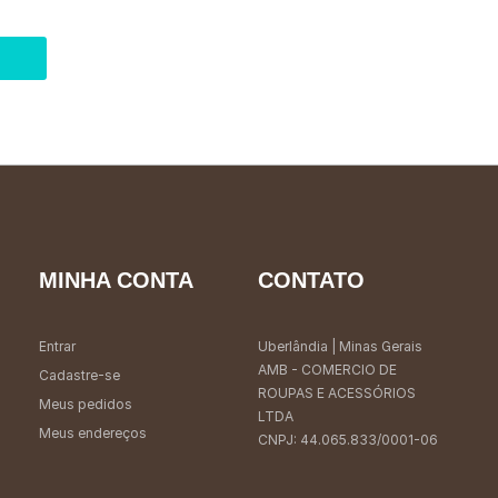
MINHA CONTA
CONTATO
Entrar
Uberlândia
| Minas Gerais
AMB - COMERCIO DE
Cadastre-se
ROUPAS E ACESSÓRIOS
Meus pedidos
LTDA
Meus endereços
CNPJ: 44.065.833/0001-06