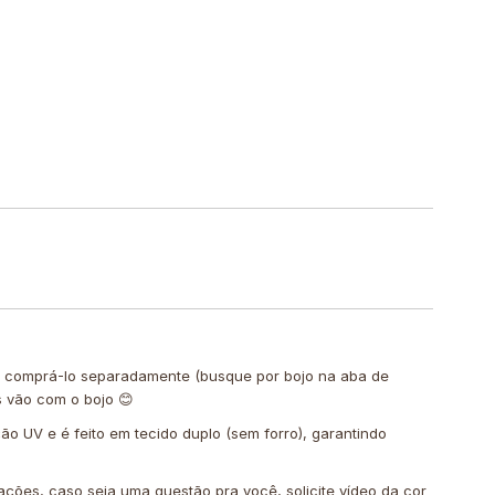
de comprá-lo separadamente (busque por bojo na aba de
s vão com o bojo 😊
ção UV e é feito em tecido duplo (sem forro), garantindo
ações, caso seja uma questão pra você, solicite vídeo da cor