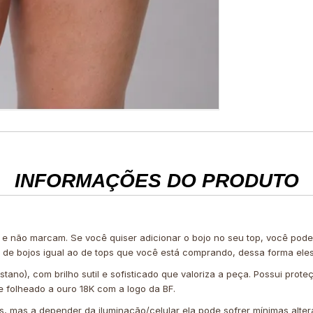
INFORMAÇÕES DO PRODUTO
 e não marcam. Se você quiser adicionar o bojo no seu top, você po
e de bojos igual ao de tops que você está comprando, dessa forma ele
tano), com brilho sutil e sofisticado que valoriza a peça. Possui prote
 folheado a ouro 18K com a logo da BF.
is, mas a depender da iluminação/celular ela pode sofrer mínimas alter