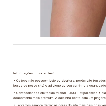
Informações importantes:
• Os tops não possuem bojo ou abertura, porém são forrados
busca do nosso site) e adicione ao seu carrinho a quantidad
• Confeccionado em tecido trilobal ROSSET ®️(poliamida + elas
acabamento mais premium. A calcinha conta com um pingente
• Tentamos sempre deixar as cores do site mais fiéis possíve