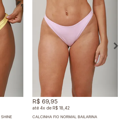
R$ 69,95
R$
4x
de
R$ 18,42
 SHINE
CALCINHA FIO NORMAL BAILARINA
CAL