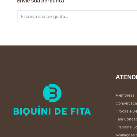
Envie sua pergunta
ATEND
A empresa
Conservaçã
Trocas e D
Fale Conos
Trabalhe C
Avaliações 