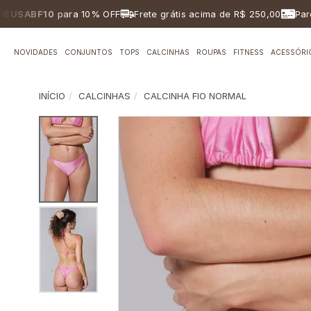
BF10
para 10% OFF
Frete grátis acima de R$ 250,00
Parcelam
NOVIDADES
CONJUNTOS
TOPS
CALCINHAS
ROUPAS
FITNESS
ACESSÓRI
INÍCIO
CALCINHAS
CALCINHA FIO NORMAL