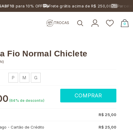
0
para 10% OFF
Frete grátis acima de R$ 250,00
Parcelamento
TROCAS
0
a Fio Normal Chiclete
hi
)
P
M
G
COMPRAR
00
(
64
% de desconto)
R$ 25,00
go - Cartão de Crédito
R$ 25,00