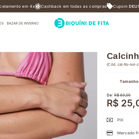
ento em 4x
Cashback em todas as compras
Cupom
DEUSABF1
OS
BAZAR DE INVERNO
Calcinh
(
Cód.
cal-fio-nor-c
Tamanho
De:
R$ 69,95
R$ 25,
PIX
Mercado Pa