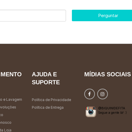
Perguntar
IMENTO
AJUDA E
MÍDIAS SOCIAIS
SUPORTE
o e Lavagem
Política de Privacidade
evoluções
Política de Entrega
@BIQUINIDEFITA
Segue a gente lá! :)
co
onosco
da Loja