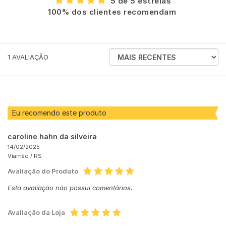
5 de 5 estrelas
100% dos clientes recomendam
ORDENAR
1
AVALIAÇÃO
AVALIAÇÕES
POR
Eu recomendo este produto
caroline hahn da silveira
14/02/2025
Viamão /
RS
Avaliação do Produto
Esta avaliação não possui comentários.
Avaliação da Loja