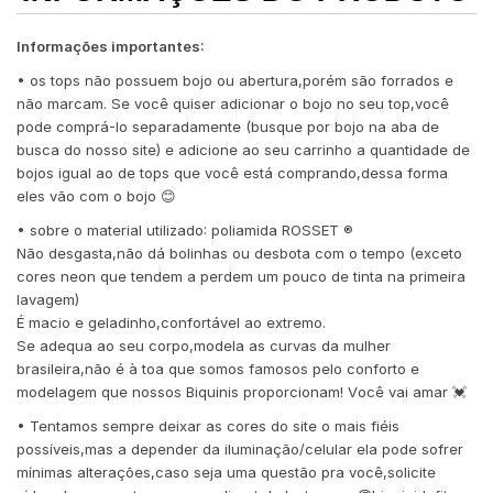
Informações importantes:
• os tops não possuem bojo ou abertura,porém são forrados e
não marcam. Se você quiser adicionar o bojo no seu top,você
pode comprá-lo separadamente (busque por bojo na aba de
busca do nosso site) e adicione ao seu carrinho a quantidade de
bojos igual ao de tops que você está comprando,dessa forma
eles vão com o bojo 😊
• sobre o material utilizado: poliamida ROSSET ®️
Não desgasta,não dá bolinhas ou desbota com o tempo (exceto
cores neon que tendem a perdem um pouco de tinta na primeira
lavagem)
É macio e geladinho,confortável ao extremo.
Se adequa ao seu corpo,modela as curvas da mulher
brasileira,não é à toa que somos famosos pelo conforto e
modelagem que nossos Biquinis proporcionam! Você vai amar 💓
• Tentamos sempre deixar as cores do site o mais fiéis
possíveis,mas a depender da iluminação/celular ela pode sofrer
mínimas alterações,caso seja uma questão pra você,solicite