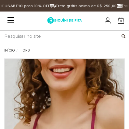
USABF10
para 10% OFF
Frete grátis acima de R$ 250,00
Parce
Mudar
0
navegação
Busca
INÍCIO
TOPS