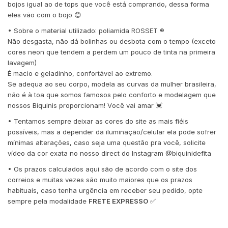
bojos igual ao de tops que você está comprando, dessa forma
eles vão com o bojo 😊
• Sobre o material utilizado: poliamida ROSSET ®️
Não desgasta, não dá bolinhas ou desbota com o tempo (exceto
cores neon que tendem a perdem um pouco de tinta na primeira
lavagem)
É macio e geladinho, confortável ao extremo.
Se adequa ao seu corpo, modela as curvas da mulher brasileira,
não é à toa que somos famosos pelo conforto e modelagem que
nossos Biquinis proporcionam! Você vai amar 💓
• Tentamos sempre deixar as cores do site as mais fiéis
possíveis, mas a depender da iluminação/celular ela pode sofrer
mínimas alterações, caso seja uma questão pra você, solicite
vídeo da cor exata no nosso direct do Instagram @biquinidefita
• Os prazos calculados aqui são de acordo com o site dos
correios e muitas vezes são muito maiores que os prazos
habituais, caso tenha urgência em receber seu pedido, opte
sempre pela modalidade
FRETE EXPRESSO
✅