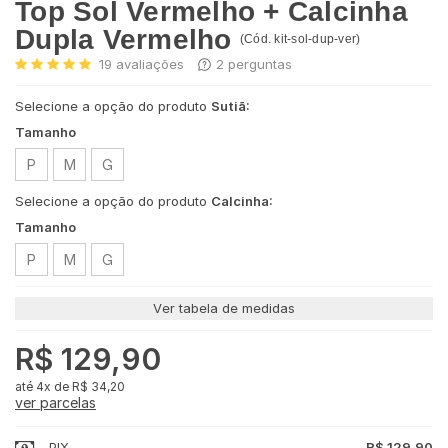
Top Sol Vermelho + Calcinha
Dupla Vermelho
(
Cód.
kit-sol-dup-ver
)
19
avaliações
2
perguntas
Selecione a opção do produto
Sutiã:
Tamanho
P
M
G
Selecione a opção do produto
Calcinha:
Tamanho
P
M
G
Ver tabela de medidas
R$ 129,90
4x
de
R$ 34,20
ver parcelas
PIX
R$ 129,90