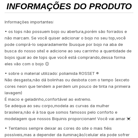
INFORMAÇÕES DO PRODUTO
Informações importantes:
• os tops não possuem bojo ou abertura,porém são forrados e
não marcam. Se você quiser adicionar o bojo no seu top,você
pode comprá-lo separadamente (busque por bojo na aba de
busca do nosso site) e adicione ao seu carrinho a quantidade de
bojos igual ao de tops que você está comprando,dessa forma
eles vão com o bojo 😊
• sobre o material utilizado: poliamida ROSSET ®️
Não desgasta,não dá bolinhas ou desbota com o tempo (exceto
cores neon que tendem a perdem um pouco de tinta na primeira
lavagem)
É macio e geladinho,confortável ao extremo.
Se adequa ao seu corpo,modela as curvas da mulher
brasileira,não é à toa que somos famosos pelo conforto e
modelagem que nossos Biquinis proporcionam! Você vai amar 💓
• Tentamos sempre deixar as cores do site o mais fiéis
possíveis,mas a depender da iluminação/celular ela pode sofrer