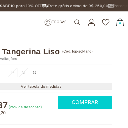
para 10% OFF
Frete grátis acima de R$ 250,00
Parcelamento 
TROCAS
0
 Tangerina Liso
(
Cód.
top-sol-tang
)
valiações
P
M
G
Ver tabela de medidas
COMPRAR
87
(
25
% de desconto)
,20