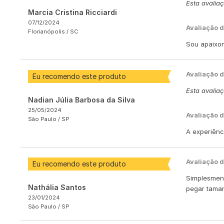
Esta avalia
Marcia Cristina Ricciardi
07/12/2024
Avaliação d
Florianópolis /
SC
Sou apaixon
Avaliação 
Eu recomendo este produto
Esta avalia
Nadian Júlia Barbosa da Silva
25/05/2024
Avaliação d
São Paulo /
SP
A experiênc
Avaliação 
Eu recomendo este produto
Simplesment
Nathália Santos
pegar tama
23/01/2024
São Paulo /
SP