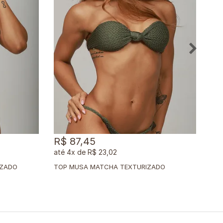
R$ 87,45
R$
4x
de
R$ 23,02
IZADO
TOP MUSA MATCHA TEXTURIZADO
TOP