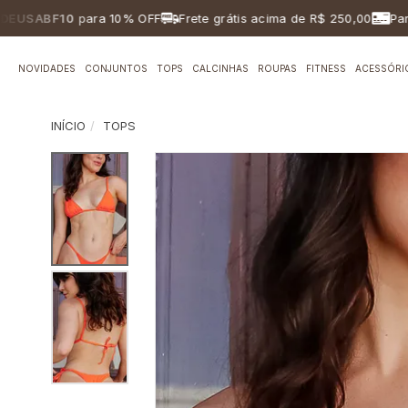
BF10
para 10% OFF
Frete grátis acima de R$ 250,00
Parcelame
NOVIDADES
CONJUNTOS
TOPS
CALCINHAS
ROUPAS
FITNESS
ACESSÓRI
INÍCIO
TOPS