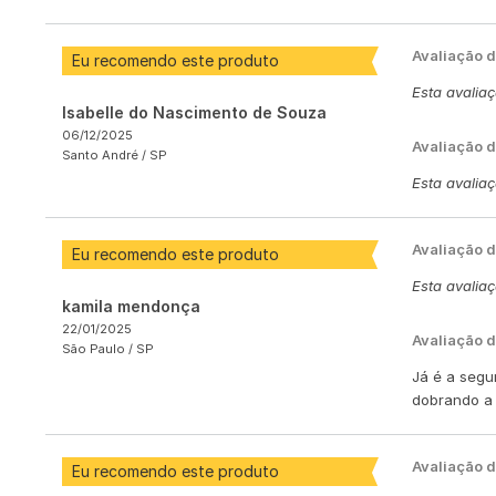
Avaliação 
Eu recomendo este produto
Esta avalia
Isabelle do Nascimento de Souza
06/12/2025
Avaliação d
Santo André /
SP
Esta avalia
Avaliação 
Eu recomendo este produto
Esta avalia
kamila mendonça
22/01/2025
Avaliação d
São Paulo /
SP
Já é a segu
dobrando a 
Avaliação 
Eu recomendo este produto