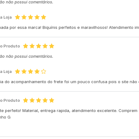
ção não possui comentários.
a Loja
ada por essa marca! Biquínis perfeitos e maravilhosos! Atendimento i
do Produto
ção não possui comentários.
a Loja
ia do acompanhamento do frete foi um pouco confusa pois o site não e
do Produto
e perfeito! Material, entrega rapida, atendimento excelente. Compr
nho G