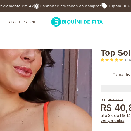
nto em 4x
Cashback em todas as compras
Cupom
DEUSABF10
OS
BAZAR DE INVERNO
Top Sol
6
a
Tamanho
De:
R$ 54,50
R$ 40,
3x
de
R$ 14
ver parcelas