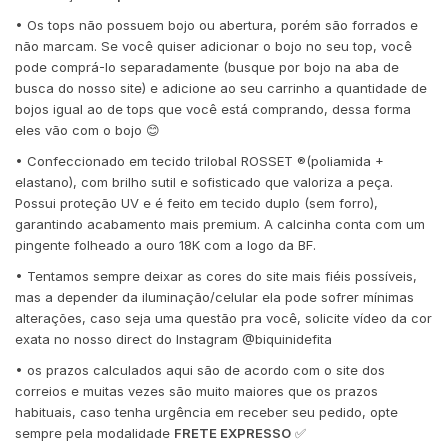
• Os tops não possuem bojo ou abertura, porém são forrados e
não marcam. Se você quiser adicionar o bojo no seu top, você
pode comprá-lo separadamente (busque por bojo na aba de
busca do nosso site) e adicione ao seu carrinho a quantidade de
bojos igual ao de tops que você está comprando, dessa forma
eles vão com o bojo 😊
• Confeccionado em tecido trilobal ROSSET ®️(poliamida +
elastano), com brilho sutil e sofisticado que valoriza a peça.
Possui proteção UV e é feito em tecido duplo (sem forro),
garantindo acabamento mais premium. A calcinha conta com um
pingente folheado a ouro 18K com a logo da BF.
• Tentamos sempre deixar as cores do site mais fiéis possíveis,
mas a depender da iluminação/celular ela pode sofrer mínimas
alterações, caso seja uma questão pra você, solicite vídeo da cor
exata no nosso direct do Instagram @biquinidefita
• os prazos calculados aqui são de acordo com o site dos
correios e muitas vezes são muito maiores que os prazos
habituais, caso tenha urgência em receber seu pedido, opte
sempre pela modalidade
FRETE EXPRESSO
✅