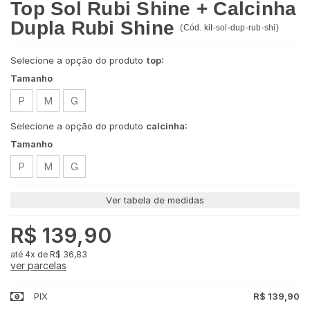
Top Sol Rubi Shine + Calcinha
Dupla Rubi Shine
(
Cód.
kit-sol-dup-rub-shi
)
Selecione a opção do produto
top:
Tamanho
P
M
G
Selecione a opção do produto
calcinha:
Tamanho
P
M
G
Ver tabela de medidas
R$ 139,90
4x
de
R$ 36,83
ver parcelas
PIX
R$ 139,90