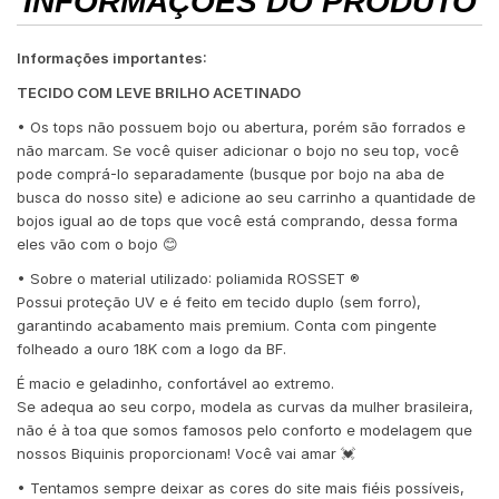
INFORMAÇÕES DO PRODUTO
Informações importantes:
TECIDO COM LEVE BRILHO ACETINADO
• Os tops não possuem bojo ou abertura, porém são forrados e
não marcam. Se você quiser adicionar o bojo no seu top, você
pode comprá-lo separadamente (busque por bojo na aba de
busca do nosso site) e adicione ao seu carrinho a quantidade de
bojos igual ao de tops que você está comprando, dessa forma
eles vão com o bojo 😊
• Sobre o material utilizado: poliamida ROSSET ®️
Possui proteção UV e é feito em tecido duplo (sem forro),
garantindo acabamento mais premium. Conta com pingente
folheado a ouro 18K com a logo da BF.
É macio e geladinho, confortável ao extremo.
Se adequa ao seu corpo, modela as curvas da mulher brasileira,
não é à toa que somos famosos pelo conforto e modelagem que
nossos Biquinis proporcionam! Você vai amar 💓
• Tentamos sempre deixar as cores do site mais fiéis possíveis,