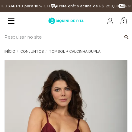
USABF10
para 10% OFF
Frete grátis acima de R$ 250,00
Parce
Mudar
0
navegação
Busca
INÍCIO
CONJUNTOS
TOP SOL + CALCINHA DUPLA