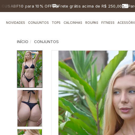
ABF10
para 10% OFF
Frete grátis acima de R$ 250,00
Parcelam
NOVIDADES
CONJUNTOS
TOPS
CALCINHAS
ROUPAS
FITNESS
ACESSÓRI
INÍCIO
CONJUNTOS