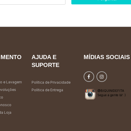
IMENTO
AJUDA E
MÍDIAS SOCIAIS
SUPORTE
o e Lavagem
Política de Privacidade
evoluções
Política de Entrega
@BIQUINIDEFITA
Segue a gente lá! :)
co
onosco
da Loja