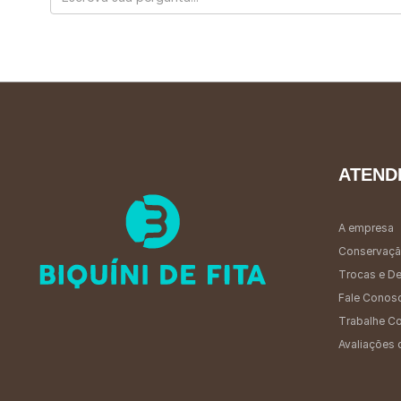
ATEND
A empresa
Conservaçã
Trocas e D
Fale Conos
Trabalhe C
Avaliações 