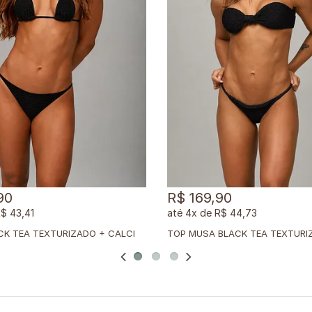
90
R$ 169,90
$ 43,41
4x
de
R$ 44,73
M
ÓVEL BLACK TEA TEXTURIZADO + CALCINHA DUPLA BLACK TEA TEXTURIZADO