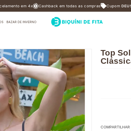
ento em 4x
Cashback em todas as compras
Cupom
DEUSABF1
OS
BAZAR DE INVERNO
Top Sol
Clássic
COMPARTILHAR