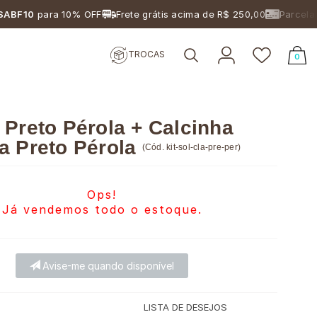
0
para 10% OFF
Frete grátis acima de R$ 250,00
Parcelamento
TROCAS
0
 Preto Pérola + Calcinha
a Preto Pérola
(
Cód.
kit-sol-cla-pre-per
)
Ops!
Já vendemos todo o estoque.
Avise-me quando disponível
LISTA DE DESEJOS