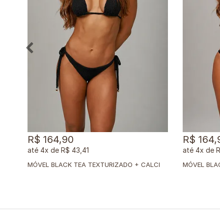
R$ 164,90
R$ 164,
4x
de
R$ 43,41
4x
de
R
M
ÓVEL BLACK TEA TEXTURIZADO + CALCINHA CLÁSSICA BLACK TEA TEXTURIZADO