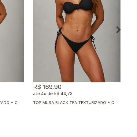
R$ 169,90
R$
4x
de
R$ 44,73
T
OP MUSA BLACK TEA TEXTURIZADO + CALCINHA DUPLA BLACK TEA TEXTURIZADO
T
OP MUSA BLACK TEA TEXTURIZADO + CALCINHA CLÁSSICA BLACK TEA TEXTURIZADO