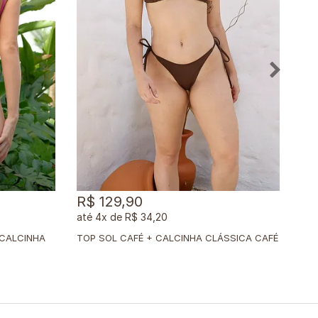
R$ 129,90
R$
4x
de
R$ 34,20
T
OP SOL ROSA CHOQUE LISO + CALCINHA CLÁSSICA ROSA CHOQUE LISO
TOP SOL CAFÉ + CALCINHA CLÁSSICA CAFÉ