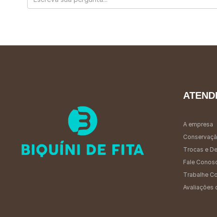
ATEND
A empresa
Conservaçã
Trocas e D
Fale Conos
Trabalhe C
Avaliações 