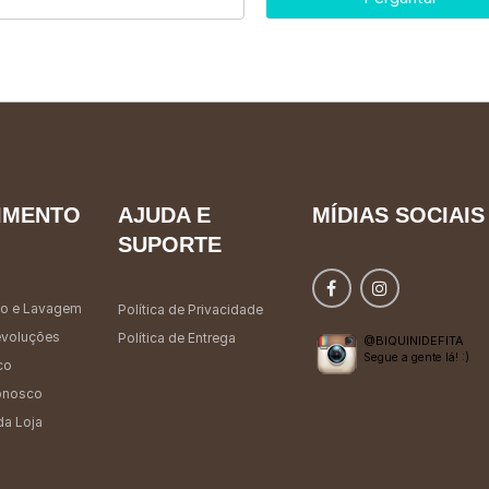
IMENTO
AJUDA E
MÍDIAS SOCIAIS
SUPORTE
o e Lavagem
Política de Privacidade
evoluções
Política de Entrega
@BIQUINIDEFITA
Segue a gente lá! :)
co
onosco
da Loja