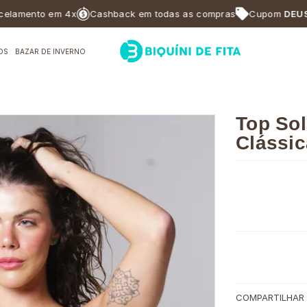
ento em 4x
Cashback em todas as compras
Cupom
DEUSABF1
OS
BAZAR DE INVERNO
Top Sol
Clássi
COMPARTILHAR