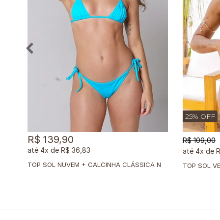
25% OFF
R$ 139,90
R$ 109,00
4x
de
R$ 36,83
4x
de
R
T
OP SOL NUVEM + CALCINHA CLÁSSICA NUVEM