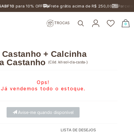
0
para 10% OFF
Frete grátis acima de R$ 250,00
Parcelamento
TROCAS
0
 Castanho + Calcinha
ca Castanho
(
Cód.
kit-sol-cla-casta-
)
Ops!
Já vendemos todo o estoque.
Avise-me quando disponível
LISTA DE DESEJOS