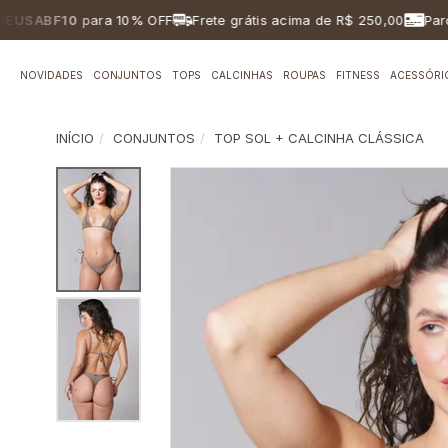
ABF10
para 10% OFF
Frete grátis acima de R$ 250,00
Parcelam
NOVIDADES
CONJUNTOS
TOPS
CALCINHAS
ROUPAS
FITNESS
ACESSÓRI
INÍCIO
CONJUNTOS
TOP SOL + CALCINHA CLÁSSICA