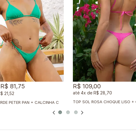
R$ 81,75
R$ 109,00
4x
de
R$ 28,70
$ 21,52
T
OP SOL VERDE PETER PAN + CALCINHA CLÁSSICA VERDE PETER PAN