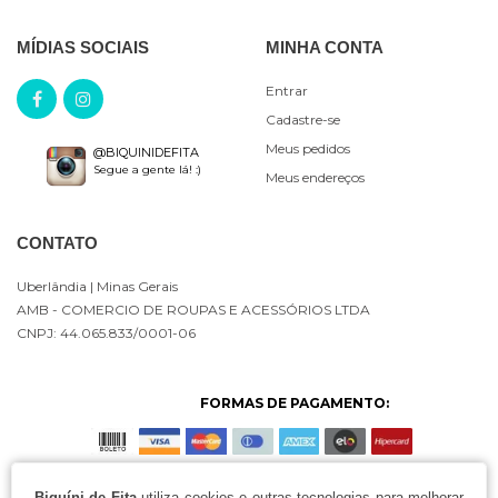
MÍDIAS SOCIAIS
MINHA CONTA
Entrar
Cadastre-se
Meus pedidos
@BIQUINIDEFITA
Segue a gente lá! :)
Meus endereços
CONTATO
Uberlândia
| Minas Gerais
AMB - COMERCIO DE ROUPAS E ACESSÓRIOS LTDA
CNPJ: 44.065.833/0001-06
FORMAS DE PAGAMENTO:
Biquíni de Fita
utiliza cookies e outras tecnologias para melhorar