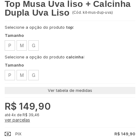
Top Musa Uva liso + Calcinha
Dupla Uva Liso
(
Cód.
kit-mus-dup-uva
)
Selecione a opção do produto
top:
Tamanho
P
M
G
Selecione a opção do produto
calcinha:
Tamanho
P
M
G
Ver tabela de medidas
R$ 149,90
4x
de
R$ 39,46
ver parcelas
PIX
R$ 149,90