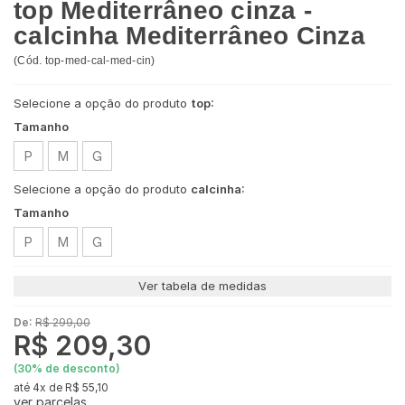
top Mediterrâneo cinza -
calcinha Mediterrâneo Cinza
(
Cód.
top-med-cal-med-cin
)
Selecione a opção do produto
top:
Tamanho
P
M
G
Selecione a opção do produto
calcinha:
Tamanho
P
M
G
Ver tabela de medidas
De:
R$ 299,00
R$ 209,30
(
30
% de desconto)
4x
de
R$ 55,10
ver parcelas