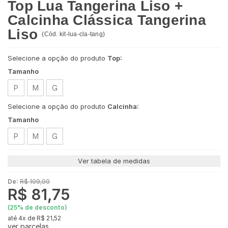
Top Lua Tangerina Liso +
Calcinha Clássica Tangerina
Liso
(
Cód.
kit-lua-cla-tang
)
Selecione a opção do produto
Top:
Tamanho
P
M
G
Selecione a opção do produto
Calcinha:
Tamanho
P
M
G
Ver tabela de medidas
De:
R$ 109,00
R$ 81,75
(
25
% de desconto)
4x
de
R$ 21,52
ver parcelas