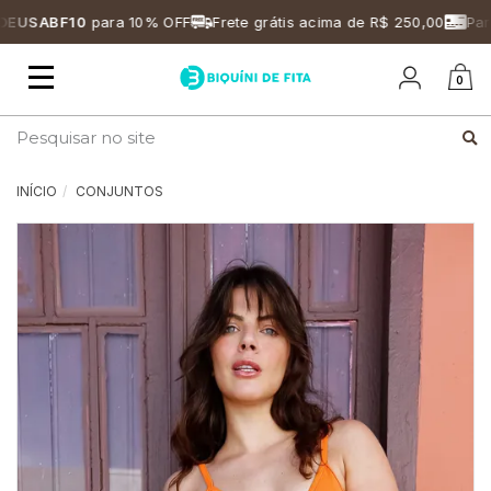
USABF10
para 10% OFF
Frete grátis acima de R$ 250,00
Parce
Mudar
0
navegação
Busca
INÍCIO
CONJUNTOS