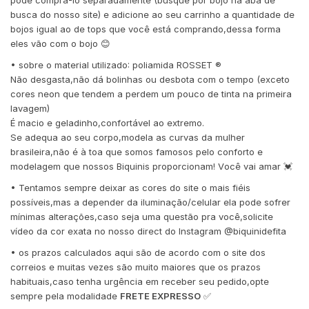
pode comprá-lo separadamente (busque por bojo na aba de
busca do nosso site) e adicione ao seu carrinho a quantidade de
bojos igual ao de tops que você está comprando,dessa forma
eles vão com o bojo 😊
• sobre o material utilizado: poliamida ROSSET ®️
Não desgasta,não dá bolinhas ou desbota com o tempo (exceto
cores neon que tendem a perdem um pouco de tinta na primeira
lavagem)
É macio e geladinho,confortável ao extremo.
Se adequa ao seu corpo,modela as curvas da mulher
brasileira,não é à toa que somos famosos pelo conforto e
modelagem que nossos Biquinis proporcionam! Você vai amar 💓
• Tentamos sempre deixar as cores do site o mais fiéis
possíveis,mas a depender da iluminação/celular ela pode sofrer
mínimas alterações,caso seja uma questão pra você,solicite
vídeo da cor exata no nosso direct do Instagram @biquinidefita
• os prazos calculados aqui são de acordo com o site dos
correios e muitas vezes são muito maiores que os prazos
habituais,caso tenha urgência em receber seu pedido,opte
sempre pela modalidade
FRETE EXPRESSO
✅