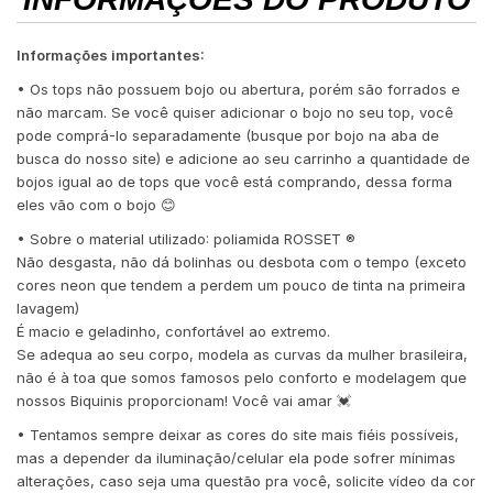
Informações importantes:
• Os tops não possuem bojo ou abertura, porém são forrados e
não marcam. Se você quiser adicionar o bojo no seu top, você
pode comprá-lo separadamente (busque por bojo na aba de
busca do nosso site) e adicione ao seu carrinho a quantidade de
bojos igual ao de tops que você está comprando, dessa forma
eles vão com o bojo 😊
• Sobre o material utilizado: poliamida ROSSET ®️
Não desgasta, não dá bolinhas ou desbota com o tempo (exceto
cores neon que tendem a perdem um pouco de tinta na primeira
lavagem)
É macio e geladinho, confortável ao extremo.
Se adequa ao seu corpo, modela as curvas da mulher brasileira,
não é à toa que somos famosos pelo conforto e modelagem que
nossos Biquinis proporcionam! Você vai amar 💓
• Tentamos sempre deixar as cores do site mais fiéis possíveis,
mas a depender da iluminação/celular ela pode sofrer mínimas
alterações, caso seja uma questão pra você, solicite vídeo da cor