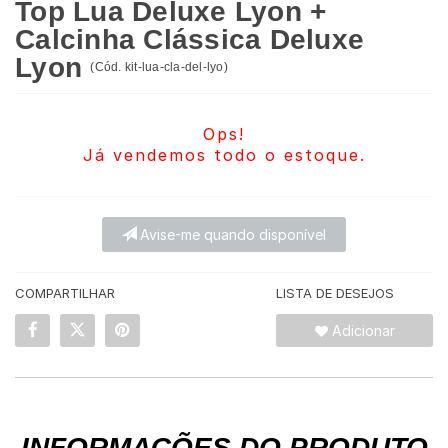
Top Lua Deluxe Lyon +
Calcinha Clássica Deluxe
Lyon
(
Cód.
kit-lua-cla-del-lyo
)
Ops!
Já vendemos todo o estoque.
Avise-me quando disponível
COMPARTILHAR
LISTA DE DESEJOS
Adicionar
INFORMAÇÕES DO PRODUTO