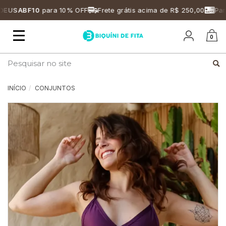
USABF10
para 10% OFF
Frete grátis acima de R$ 250,00
Parce
Mudar
0
navegação
Busca
INÍCIO
CONJUNTOS