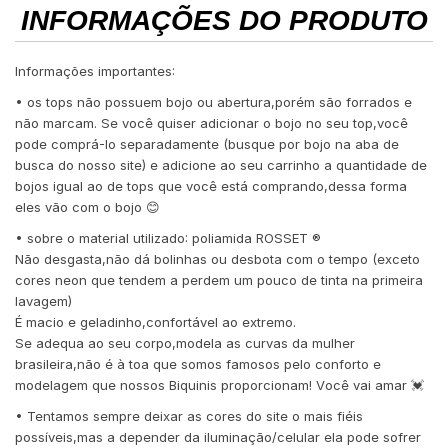
INFORMAÇÕES DO PRODUTO
Informações importantes:
• os tops não possuem bojo ou abertura,porém são forrados e
não marcam. Se você quiser adicionar o bojo no seu top,você
pode comprá-lo separadamente (busque por bojo na aba de
busca do nosso site) e adicione ao seu carrinho a quantidade de
bojos igual ao de tops que você está comprando,dessa forma
eles vão com o bojo 😊
• sobre o material utilizado: poliamida ROSSET ®️
Não desgasta,não dá bolinhas ou desbota com o tempo (exceto
cores neon que tendem a perdem um pouco de tinta na primeira
lavagem)
É macio e geladinho,confortável ao extremo.
Se adequa ao seu corpo,modela as curvas da mulher
brasileira,não é à toa que somos famosos pelo conforto e
modelagem que nossos Biquinis proporcionam! Você vai amar 💓
• Tentamos sempre deixar as cores do site o mais fiéis
possíveis,mas a depender da iluminação/celular ela pode sofrer