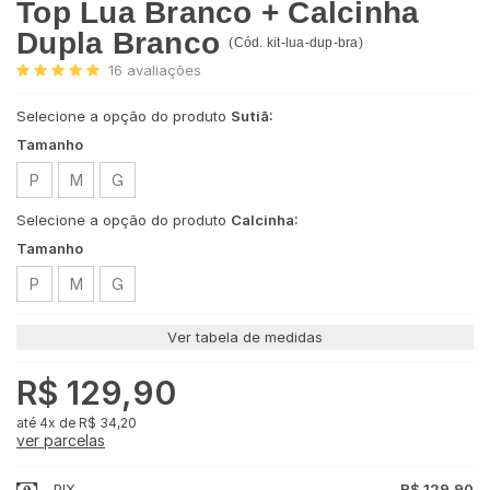
Top Lua Branco + Calcinha
Dupla Branco
(
Cód.
kit-lua-dup-bra
)
16
avaliações
Selecione a opção do produto
Sutiã:
Tamanho
P
M
G
Selecione a opção do produto
Calcinha:
Tamanho
P
M
G
Ver tabela de medidas
R$ 129,90
4x
de
R$ 34,20
ver parcelas
PIX
R$ 129,90