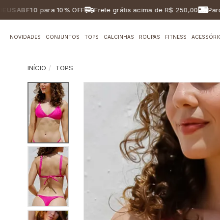
BF10
para 10% OFF
Frete grátis acima de R$ 250,00
Parcelam
NOVIDADES
CONJUNTOS
TOPS
CALCINHAS
ROUPAS
FITNESS
ACESSÓRI
INÍCIO
TOPS