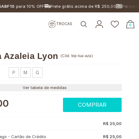
0
para 10% OFF
Frete grátis acima de R$ 250,00
Parcelamento
TROCAS
0
a Azaleia Lyon
(
Cód.
top-lua-aza
)
P
M
G
Ver tabela de medidas
00
COMPRAR
R$ 25,00
go - Cartão de Crédito
R$ 25,00