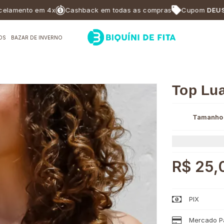
ento em 4x
Cashback em todas as compras
Cupom
DEUSABF1
OS
BAZAR DE INVERNO
Top Lu
Tamanho
R$ 25,
PIX
Mercado Pa