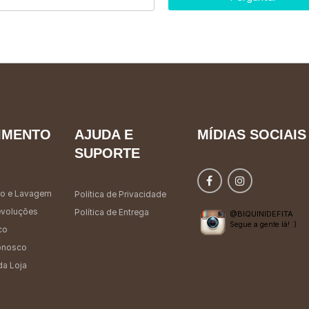
IMENTO
AJUDA E
MÍDIAS SOCIAIS
SUPORTE
o e Lavagem
Política de Privacidade
evoluções
Política de Entrega
@BIQUINIDEFITA
Segue a gente lá! :)
co
onosco
da Loja