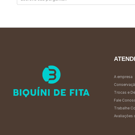
ATEND
A empresa
Conservaçã
Trocas e D
Fale Conos
Trabalhe C
Avaliações 