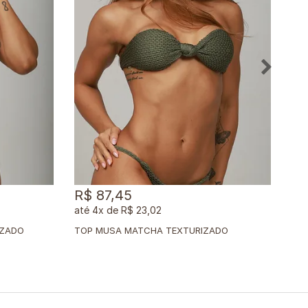
R$ 87,45
R$
4x
de
R$ 23,02
IZADO
TOP MUSA MATCHA TEXTURIZADO
TOP