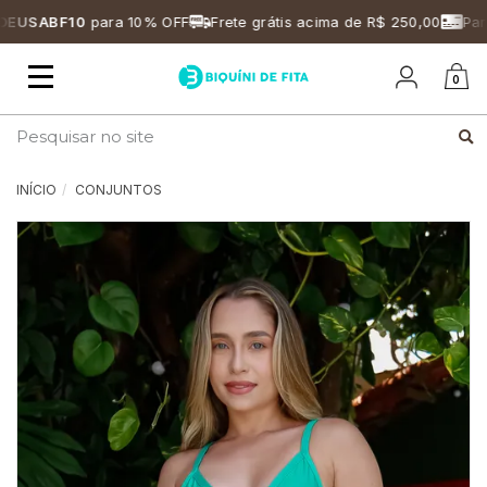
EUSABF10
para 10% OFF
Frete grátis acima de R$ 250,00
Parc
Mudar
0
navegação
Busca
INÍCIO
CONJUNTOS