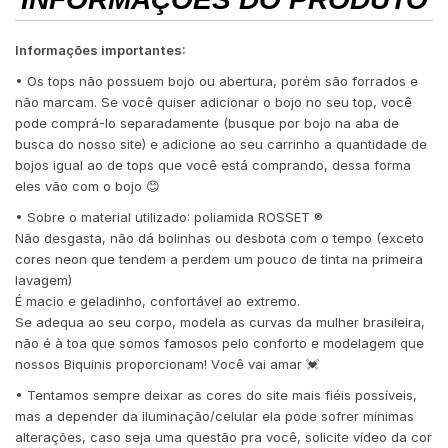
Informações importantes:
• Os tops não possuem bojo ou abertura, porém são forrados e
não marcam. Se você quiser adicionar o bojo no seu top, você
pode comprá-lo separadamente (busque por bojo na aba de
busca do nosso site) e adicione ao seu carrinho a quantidade de
bojos igual ao de tops que você está comprando, dessa forma
eles vão com o bojo 😊
• Sobre o material utilizado: poliamida ROSSET ®️
Não desgasta, não dá bolinhas ou desbota com o tempo (exceto
cores neon que tendem a perdem um pouco de tinta na primeira
lavagem)
É macio e geladinho, confortável ao extremo.
Se adequa ao seu corpo, modela as curvas da mulher brasileira,
não é à toa que somos famosos pelo conforto e modelagem que
nossos Biquinis proporcionam! Você vai amar 💓
• Tentamos sempre deixar as cores do site mais fiéis possíveis,
mas a depender da iluminação/celular ela pode sofrer mínimas
alterações, caso seja uma questão pra você, solicite vídeo da cor