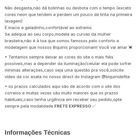
Não desgasta,não dá bolinhas ou desbota com o tempo (exceto
cores neon que tendem a perdem um pouco de tinta na primeira
lavagem)
É macio e geladinho,confortável ao extremo.
Se adequa ao seu corpo,modela as curvas da mulher
brasileira,não é à toa que somos famosos pelo conforto e
modelagem que nossos Biquinis proporcionam! Você vai amar 💓
• Tentamos sempre deixar as cores do site o mais fiéis
possíveis,mas a depender da iluminação/celular ela pode sofrer
mínimas alterações,caso seja uma questão pra você,solicite
vídeo da cor exata no nosso direct do Instagram @biquinidefita
• os prazos calculados aqui são de acordo com o site dos
correios e muitas vezes são muito maiores que os prazos
habituais,caso tenha urgência em receber seu pedido,opte
sempre pela modalidade
FRETE EXPRESSO
✅
Informações Técnicas