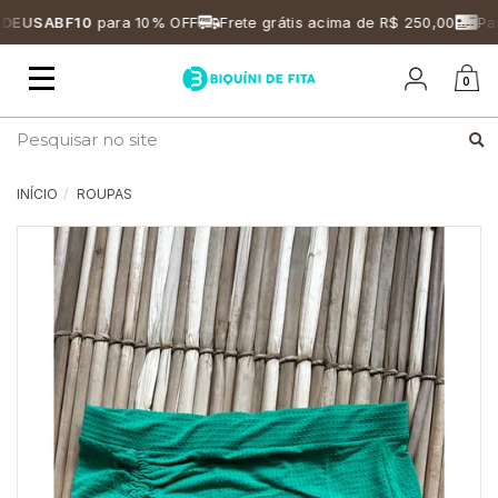
EUSABF10
para 10% OFF
Frete grátis acima de R$ 250,00
Parc
Mudar
0
navegação
Busca
INÍCIO
ROUPAS