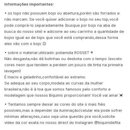
Informações importantes:
• os tops não possuem bojo ou abertura,porém são forrados e
não marcam. Se você quiser adicionar o bojo no seu top,você
pode comprá-lo separadamente (busque por bojo na aba de
busca do nosso site) e adicione ao seu carrinho a quantidade de
bojos igual ao de tops que você está comprando,dessa forma
eles vão com o bojo 😊
• sobre o material utilizado: poliamida ROSSET ®️
Não desgasta,não dá bolinhas ou desbota com o tempo (exceto
cores neon que tendem a perdem um pouco de tinta na primeira
lavagem)
É macio e geladinho,confortável ao extremo.
Se adequa ao seu corpo,modela as curvas da mulher
brasileira,não é à toa que somos famosos pelo conforto e
modelagem que nossos Biquinis proporcionam! Você vai amar 💓
• Tentamos sempre deixar as cores do site o mais fiéis
possíveis,mas a depender da iluminação/celular ela pode sofrer
mínimas alterações,caso seja uma questão pra você,solicite
vídeo da cor exata no nosso direct do Instagram @biquinidefita