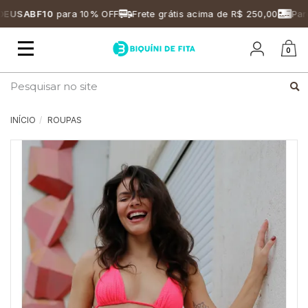
USABF10
para 10% OFF
Frete grátis acima de R$ 250,00
Parce
Mudar
0
navegação
Busca
INÍCIO
ROUPAS