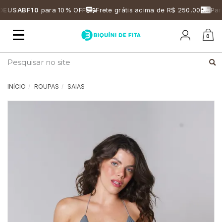
USABF10
para 10% OFF
Frete grátis acima de R$ 250,00
Parce
Mudar
0
navegação
Busca
INÍCIO
ROUPAS
SAIAS