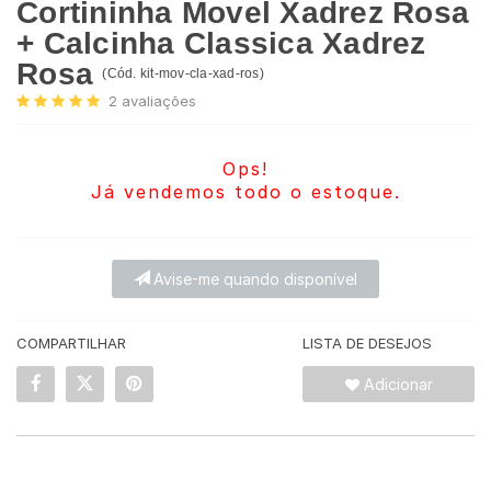
Cortininha Movel Xadrez Rosa
+ Calcinha Classica Xadrez
Rosa
(
Cód.
kit-mov-cla-xad-ros
)
2
avaliações
Ops!
Já vendemos todo o estoque.
Avise-me quando disponível
COMPARTILHAR
LISTA DE DESEJOS
Adicionar