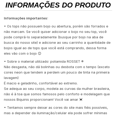
INFORMAÇÕES DO PRODUTO
Informações importantes:
• Os tops não possuem bojo ou abertura, porém são forrados e
não marcam. Se você quiser adicionar o bojo no seu top, você
pode comprá-lo separadamente (busque por bojo na aba de
busca do nosso site) e adicione ao seu carrinho a quantidade de
bojos igual ao de tops que você está comprando, dessa forma
eles vão com o bojo 😊
• Sobre o material utilizado: poliamida ROSSET ®️
Não desgasta, não dá bolinhas ou desbota com o tempo (exceto
cores neon que tendem a perdem um pouco de tinta na primeira
lavagem)
É macio e geladinho, confortável ao extremo.
Se adequa ao seu corpo, modela as curvas da mulher brasileira,
não é à toa que somos famosos pelo conforto e modelagem que
nossos Biquinis proporcionam! Você vai amar 💓
• Tentamos sempre deixar as cores do site mais fiéis possíveis,
mas a depender da iluminação/celular ela pode sofrer mínimas