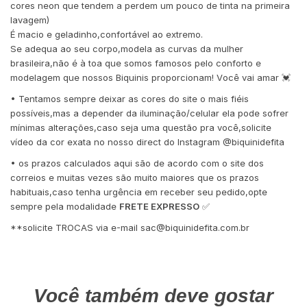
cores neon que tendem a perdem um pouco de tinta na primeira
lavagem)
É macio e geladinho,confortável ao extremo.
Se adequa ao seu corpo,modela as curvas da mulher
brasileira,não é à toa que somos famosos pelo conforto e
modelagem que nossos Biquinis proporcionam! Você vai amar 💓
• Tentamos sempre deixar as cores do site o mais fiéis
possíveis,mas a depender da iluminação/celular ela pode sofrer
mínimas alterações,caso seja uma questão pra você,solicite
vídeo da cor exata no nosso direct do Instagram @biquinidefita
• os prazos calculados aqui são de acordo com o site dos
correios e muitas vezes são muito maiores que os prazos
habituais,caso tenha urgência em receber seu pedido,opte
sempre pela modalidade
FRETE EXPRESSO
✅
**solicite TROCAS via e-mail
sac@biquinidefita.com.br
Você também deve gostar