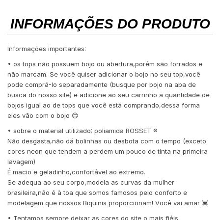
INFORMAÇÕES DO PRODUTO
Informações importantes:
• os tops não possuem bojo ou abertura,porém são forrados e
não marcam. Se você quiser adicionar o bojo no seu top,você
pode comprá-lo separadamente (busque por bojo na aba de
busca do nosso site) e adicione ao seu carrinho a quantidade de
bojos igual ao de tops que você está comprando,dessa forma
eles vão com o bojo 😊
• sobre o material utilizado: poliamida ROSSET ®️
Não desgasta,não dá bolinhas ou desbota com o tempo (exceto
cores neon que tendem a perdem um pouco de tinta na primeira
lavagem)
É macio e geladinho,confortável ao extremo.
Se adequa ao seu corpo,modela as curvas da mulher
brasileira,não é à toa que somos famosos pelo conforto e
modelagem que nossos Biquinis proporcionam! Você vai amar 💓
• Tentamos sempre deixar as cores do site o mais fiéis