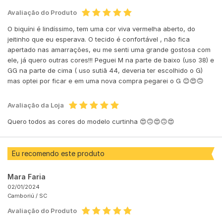
Avaliação do Produto
O biquíni é lindíssimo, tem uma cor viva vermelha aberto, do
jeitinho que eu esperava. O tecido é confortável , não fica
apertado nas amarrações, eu me senti uma grande gostosa com
ele, já quero outras cores!!! Peguei M na parte de baixo (uso 38) e
GG na parte de cima ( uso sutiã 44, deveria ter escolhido o G)
mas optei por ficar e em uma nova compra pegarei o G 😊😍🙃
Avaliação da Loja
Quero todos as cores do modelo curtinha 😍🙃😍🙃😍
Eu recomendo este produto
Mara Faria
02/01/2024
Camboriú /
SC
Avaliação do Produto