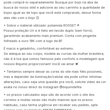
pode comprá-lo separadamente (busque por bojo na aba de
busca do nosso site) e adicione ao seu carrinho a quantidade de
bojos igual ao de tops que você está comprando, dessa forma
eles vão com o bojo 😊
• Sobre o material utilizado: poliamida ROSSET ®️
Possui proteção UV e é feito em tecido duplo (sem forro),
garantindo acabamento mais premium. Conta com pingente
folheado a ouro 18K com a logo da BF.
É macio e geladinho, confortável ao extremo.
Se adequa ao seu corpo, modela as curvas da mulher brasileira,
não é à toa que somos famosos pelo conforto e modelagem que
nossos Biquinis proporcionam! Você vai amar 💓
• Tentamos sempre deixar as cores do site mais fiéis possíveis,
mas a depender da iluminação/celular ela pode sofrer mínimas
alterações, caso seja uma questão pra você, solicite vídeo da cor
exata no nosso direct do Instagram @biquinidefita
• os prazos calculados aqui são de acordo com o site dos
correios e muitas vezes são muito maiores que os prazos
habituais, caso tenha urgência em receber seu pedido, opte
sempre pela modalidade
FRETE EXPRESSO
✅