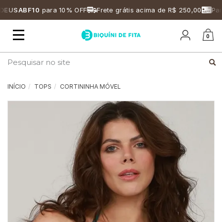
EUSABF10
para 10% OFF
Frete grátis acima de R$ 250,00
Parc
Mudar
0
navegação
Busca
INÍCIO
TOPS
CORTININHA MÓVEL