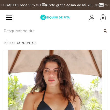
SABF10
para 10% OFF
Frete grátis acima de R$ 250,00
Parcel
Mudar
0
navegação
Busca
INÍCIO
CONJUNTOS