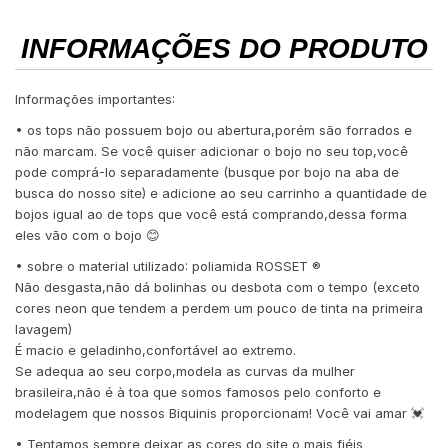
INFORMAÇÕES DO PRODUTO
Informações importantes:
• os tops não possuem bojo ou abertura,porém são forrados e
não marcam. Se você quiser adicionar o bojo no seu top,você
pode comprá-lo separadamente (busque por bojo na aba de
busca do nosso site) e adicione ao seu carrinho a quantidade de
bojos igual ao de tops que você está comprando,dessa forma
eles vão com o bojo 😊
• sobre o material utilizado: poliamida ROSSET ®️
Não desgasta,não dá bolinhas ou desbota com o tempo (exceto
cores neon que tendem a perdem um pouco de tinta na primeira
lavagem)
É macio e geladinho,confortável ao extremo.
Se adequa ao seu corpo,modela as curvas da mulher
brasileira,não é à toa que somos famosos pelo conforto e
modelagem que nossos Biquinis proporcionam! Você vai amar 💓
• Tentamos sempre deixar as cores do site o mais fiéis